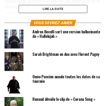
une nouvelle façon de s’occuper de son prochain et de la
planète
», a confié le chanteur afin d’expliquer sa
LIRE LA SUITE
prestation.
LES ALBUMS D’ANDREA BOCELLI SONT
VOUS DEVRIEZ AIMER
DISPONIBLES SUR
ITUNES
ET
AMAZON
Andrea Bocelli sort une version hallucinante
de « Hallelujah »
SUJETS ASSOCIÉS:
ANDREA BOCELLI
CORONAVIRUS
Sarah Brightman en duo avec Florent Pagny
Oxmo Puccino annule toutes les dates de sa
tournée
Renaud dévoile le clip de « Corona Song »