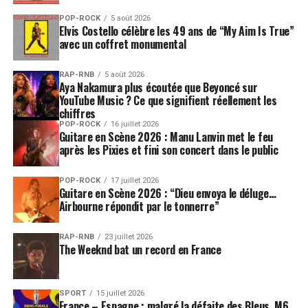
POP-ROCK
5 août 2026
Elvis Costello célèbre les 49 ans de “My Aim Is True”
avec un coffret monumental
RAP-RNB
5 août 2026
Aya Nakamura plus écoutée que Beyoncé sur
YouTube Music ? Ce que signifient réellement les
chiffres
POP-ROCK
16 juillet 2026
Guitare en Scène 2026 : Manu Lanvin met le feu
après les Pixies et fini son concert dans le public
POP-ROCK
17 juillet 2026
Guitare en Scène 2026 : “Dieu envoya le déluge…
Airbourne répondit par le tonnerre”
RAP-RNB
23 juillet 2026
The Weeknd bat un record en France
SPORT
15 juillet 2026
France – Espagne : malgré la défaite des Bleus, M6