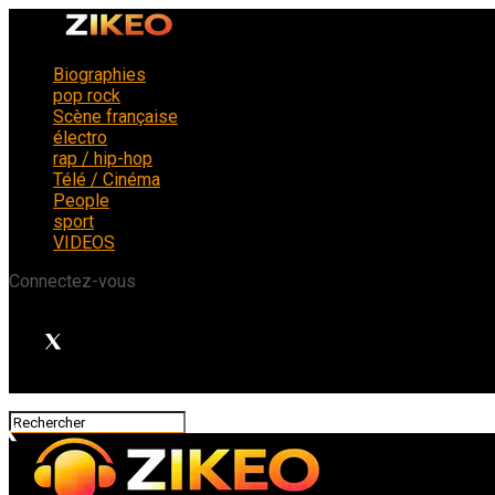
Biographies
pop rock
Scène française
électro
rap / hip-hop
Télé / Cinéma
People
sport
VIDEOS
Connectez-vous