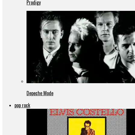
Prodigy
Depeche Mode
pop rock