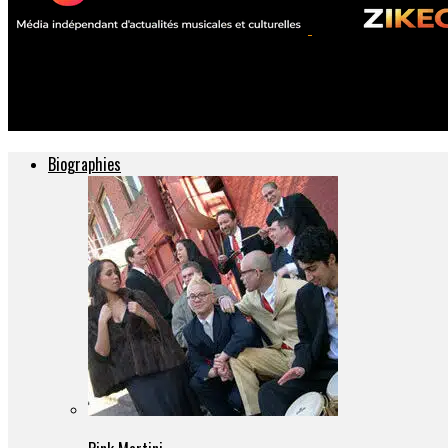
ZIKEO – Actu musique et culture
Vilain Cœur sort « D’où Je Viens » avec JoeyStarr
Biographies