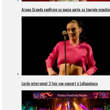
Ariana Grande confirme sa pause après sa tournée mondia
Lorde interrompt 3 fois son concert à Lollapalooza