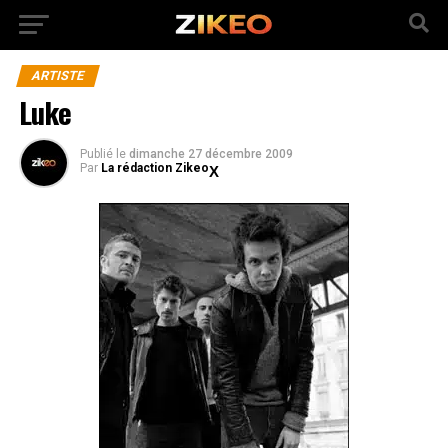
ARTISTE
Luke
Publié
le
dimanche 27 décembre 2009
Par
La rédaction Zikeo