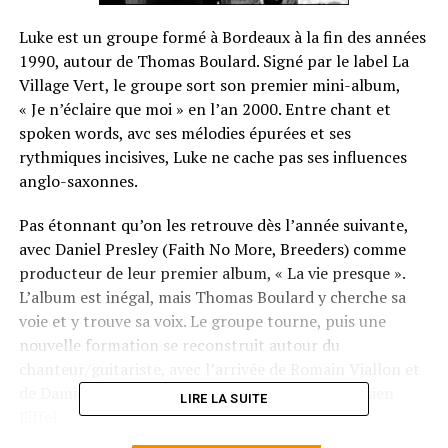
Luke est un groupe formé à Bordeaux à la fin des années
1990, autour de Thomas Boulard. Signé par le label La
Village Vert, le groupe sort son premier mini-album,
« Je n’éclaire que moi » en l’an 2000. Entre chant et
spoken words, avc ses mélodies épurées et ses
rythmiques incisives, Luke ne cache pas ses influences
anglo-saxonnes.
Pas étonnant qu’on les retrouve dès l’année suivante,
avec Daniel Presley (Faith No More, Breeders) comme
producteur de leur premier album, « La vie presque ».
L’album est inégal, mais Thomas Boulard y cherche sa
voie et y trouve sa voix. Le groupe tourne, puis une
nouvelle formation se reconstruit autour du
chanteur/guitariste, avec l’arrivée de Romain Viallon et
de Damien Lefèvre, deux anciens du groupe parisien
LIRE LA SUITE
Eiffel.