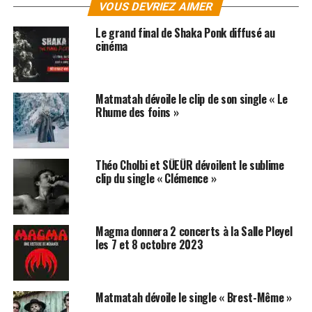
VOUS DEVRIEZ AIMER
Le niveau sonique monte d’un cran, Luke devient une
machine de guerre et le second album, « La tête en
Le grand final de Shaka Ponk diffusé au
arrière », a de vagues échos du meilleur de
Noir Désir
. Le
cinéma
single
La sentinelle
permet aussi au groupe de trouver
son public, après avoir été soutenu par la presse
spécialisée
Matmatah dévoile le clip de son single « Le
Rhume des foins »
SUJETS ASSOCIÉS:
BERTRAND CANTAT
EIFFEL
LUKE
NOIR DESIR
Théo Cholbi et SÜEÜR dévoilent le sublime
clip du single « Clémence »
Magma donnera 2 concerts à la Salle Pleyel
les 7 et 8 octobre 2023
Matmatah dévoile le single « Brest-Même »