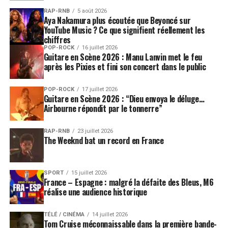
RAP-RNB
5 août 2026
Aya Nakamura plus écoutée que Beyoncé sur
YouTube Music ? Ce que signifient réellement les
chiffres
POP-ROCK
16 juillet 2026
Guitare en Scène 2026 : Manu Lanvin met le feu
après les Pixies et fini son concert dans le public
POP-ROCK
17 juillet 2026
Guitare en Scène 2026 : “Dieu envoya le déluge…
Airbourne répondit par le tonnerre”
RAP-RNB
23 juillet 2026
The Weeknd bat un record en France
SPORT
15 juillet 2026
France – Espagne : malgré la défaite des Bleus, M6
réalise une audience historique
TÉLÉ / CINÉMA
14 juillet 2026
Tom Cruise méconnaissable dans la première bande-