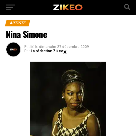
ARTISTE
Nina Simone
Publié
le
dimanche 27 décembre 2009
Par
La rédaction Zikeo