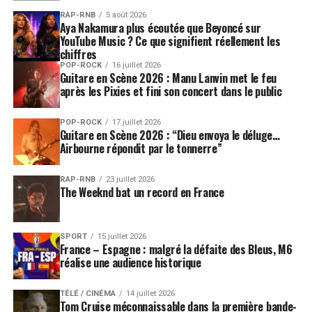
RAP-RNB
5 août 2026
Aya Nakamura plus écoutée que Beyoncé sur
YouTube Music ? Ce que signifient réellement les
chiffres
POP-ROCK
16 juillet 2026
Guitare en Scène 2026 : Manu Lanvin met le feu
après les Pixies et fini son concert dans le public
POP-ROCK
17 juillet 2026
Guitare en Scène 2026 : “Dieu envoya le déluge…
Airbourne répondit par le tonnerre”
RAP-RNB
23 juillet 2026
The Weeknd bat un record en France
SPORT
15 juillet 2026
France – Espagne : malgré la défaite des Bleus, M6
réalise une audience historique
TÉLÉ / CINÉMA
14 juillet 2026
Tom Cruise méconnaissable dans la première bande-