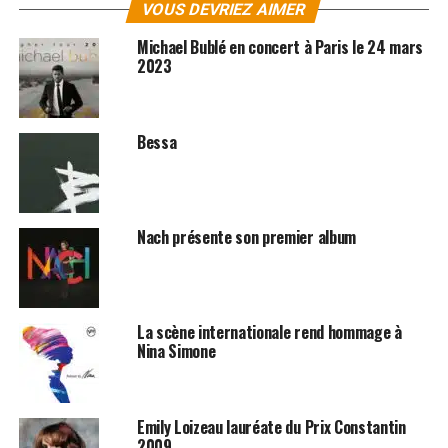
VOUS DEVRIEZ AIMER
entre les Caraïbes, l'Afrique et l'Europe. Relancée à la
grâce du tube
My Baby Just Cares (for Me)
en 1987, elle
Michael Bublé en concert à Paris le 24 mars
est miraculeusement redécouverte par le grand public.
2023
Dès lors, Nina Simone devient une icône : l'inspiration
première d'une génération de musiciens rap, r'n'b ou
rock.
Bessa
SUJETS ASSOCIÉS:
NINA SIMONE
Nach présente son premier album
La scène internationale rend hommage à
Nina Simone
Emily Loizeau lauréate du Prix Constantin
2009