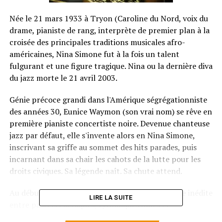
Née le 21 mars 1933 à Tryon (Caroline du Nord, voix du
drame, pianiste de rang, interprète de premier plan à la
croisée des principales traditions musicales afro-
américaines, Nina Simone fut à la fois un talent
fulgurant et une figure tragique. Nina ou la dernière diva
du jazz morte le 21 avril 2003.
Génie précoce grandi dans l'Amérique ségrégationniste
des années 30, Eunice Waymon (son vrai nom) se rêve en
première pianiste concertiste noire. Devenue chanteuse
jazz par défaut, elle s'invente alors en Nina Simone,
inscrivant sa griffe au sommet des hits parades, puis
incarnant dans sa chair les cahots de la lutte pour les
droits civiques. Sa légende naît. Sa chute attend.
Au début des années 70, l'auteure d'une synthèse inédite
LIRE LA SUITE
entre pastels classiques, rythmiques blues et
fulgurances soul entame une errance de deux décennies