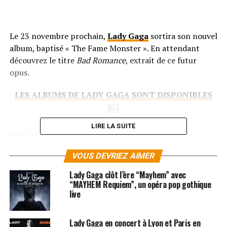
Le 23 novembre prochain,
Lady Gaga
sortira son nouvel
album, baptisé « The Fame Monster ». En attendant
découvrez le titre
Bad Romance
, extrait de ce futur
opus.
LES ALBUMS DE LADY GAGA SONT DISPONIBLES
ICI
LIRE LA SUITE
SUJETS ASSOCIÉS:
LADY GAGA
VOUS DEVRIEZ AIMER
Lady Gaga clôt l’ère “Mayhem” avec
“MAYHEM Requiem”, un opéra pop gothique
live
Lady Gaga en concert à Lyon et Paris en