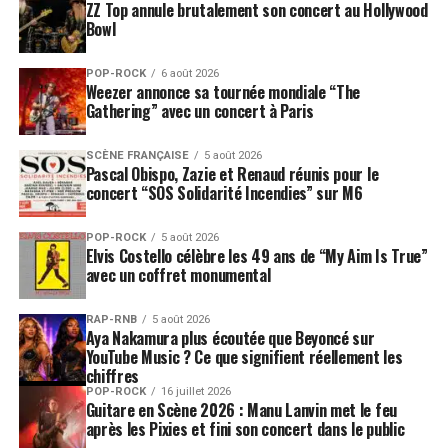
ZZ Top annule brutalement son concert au Hollywood
Bowl
POP-ROCK
6 août 2026
Weezer annonce sa tournée mondiale “The
Gathering” avec un concert à Paris
SCÈNE FRANÇAISE
5 août 2026
Pascal Obispo, Zazie et Renaud réunis pour le
concert “SOS Solidarité Incendies” sur M6
POP-ROCK
5 août 2026
Elvis Costello célèbre les 49 ans de “My Aim Is True”
avec un coffret monumental
RAP-RNB
5 août 2026
Aya Nakamura plus écoutée que Beyoncé sur
YouTube Music ? Ce que signifient réellement les
chiffres
POP-ROCK
16 juillet 2026
Guitare en Scène 2026 : Manu Lanvin met le feu
après les Pixies et fini son concert dans le public