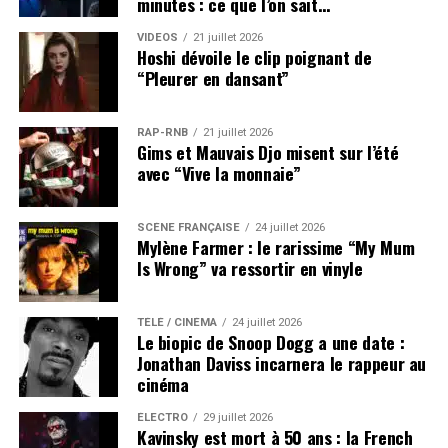
minutes : ce que l’on sait…
VIDEOS
21 juillet 2026
Hoshi dévoile le clip poignant de
“Pleurer en dansant”
RAP-RNB
21 juillet 2026
Gims et Mauvais Djo misent sur l’été
avec “Vive la monnaie”
SCÈNE FRANÇAISE
24 juillet 2026
Mylène Farmer : le rarissime “My Mum
Is Wrong” va ressortir en vinyle
TÉLÉ / CINÉMA
24 juillet 2026
Le biopic de Snoop Dogg a une date :
Jonathan Daviss incarnera le rappeur au
cinéma
ÉLECTRO
29 juillet 2026
Kavinsky est mort à 50 ans : la French