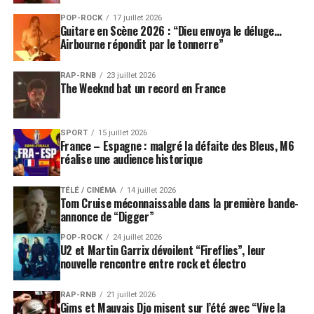
POP-ROCK
17 juillet 2026
Guitare en Scène 2026 : “Dieu envoya le déluge…
Airbourne répondit par le tonnerre”
RAP-RNB
23 juillet 2026
The Weeknd bat un record en France
SPORT
15 juillet 2026
France – Espagne : malgré la défaite des Bleus, M6
réalise une audience historique
TÉLÉ / CINÉMA
14 juillet 2026
Tom Cruise méconnaissable dans la première bande-
annonce de “Digger”
POP-ROCK
24 juillet 2026
U2 et Martin Garrix dévoilent “Fireflies”, leur
nouvelle rencontre entre rock et électro
RAP-RNB
21 juillet 2026
Gims et Mauvais Djo misent sur l’été avec “Vive la