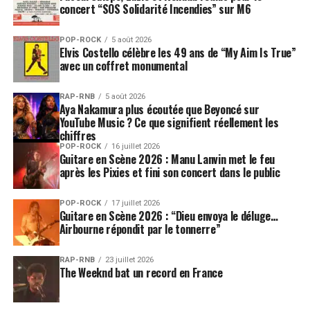
concert “SOS Solidarité Incendies” sur M6
Avec
“MAYHEM Requiem”
, l’artiste pousse cette
logique jusqu’au bout en offrant à son album une forme
POP-ROCK
5 août 2026
de rituel final.
Elvis Costello célèbre les 49 ans de “My Aim Is True”
avec un coffret monumental
Le mot
“Requiem”
n’a évidemment rien d’anodin. Il
renvoie à l’idée d’une messe, d’un adieu, d’une
RAP-RNB
5 août 2026
Aya Nakamura plus écoutée que Beyoncé sur
cérémonie pour ce qui disparaît. Mais chez Lady Gaga, la
YouTube Music ? Ce que signifient réellement les
fin d’une ère n’est jamais une extinction. Elle ressemble
chiffres
plutôt à une mue.
En transformant “Mayhem” en
POP-ROCK
16 juillet 2026
Guitare en Scène 2026 : Manu Lanvin met le feu
opéra pop gothique, Gaga ne ferme pas seulement
après les Pixies et fini son concert dans le public
une parenthèse : elle met en scène sa propre
transformation.
POP-ROCK
17 juillet 2026
Guitare en Scène 2026 : “Dieu envoya le déluge…
Cette dimension visuelle s’est également prolongée lors
Airbourne répondit par le tonnerre”
de la première du projet à Los Angeles. Plusieurs médias
mode ont relevé son retour à une esthétique gothique
RAP-RNB
23 juillet 2026
The Weeknd bat un record en France
spectaculaire, avec une apparition très remarquée dans
une robe Givenchy d’archive issue de l’époque Alexander
McQueen. Une manière, là encore, de relier musique,