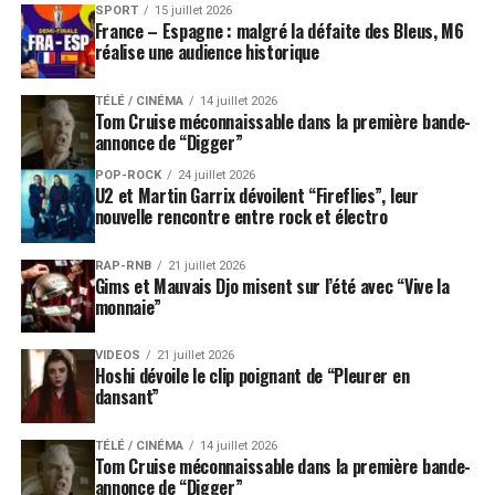
SPORT
15 juillet 2026
mode et performance dans un même récit artistique.
France – Espagne : malgré la défaite des Bleus, M6
réalise une audience historique
Une sortie pensée comme un
TÉLÉ / CINÉMA
14 juillet 2026
événement
Tom Cruise méconnaissable dans la première bande-
annonce de “Digger”
La sortie de
“MAYHEM Requiem”
confirme aussi la
POP-ROCK
24 juillet 2026
U2 et Martin Garrix dévoilent “Fireflies”, leur
place de Lady Gaga dans une pop contemporaine où
nouvelle rencontre entre rock et électro
l’album ne suffit plus toujours à créer l’événement. Ici,
la chanteuse associe album live, film-concert, diffusion
RAP-RNB
21 juillet 2026
Apple Music et projection en salles. Le dispositif
Gims et Mauvais Djo misent sur l’été avec “Vive la
renforce l’idée d’un projet global, destiné autant à être
monnaie”
écouté qu’à être regardé.
VIDEOS
21 juillet 2026
Hoshi dévoile le clip poignant de “Pleurer en
Pour les fans,
“MAYHEM Requiem”
agit comme un
dansant”
complément précieux à l’album original. Pour les autres,
il permet d’entrer dans l’univers
“Mayhem”
par une
TÉLÉ / CINÉMA
14 juillet 2026
porte plus théâtrale, plus cinématographique, peut-être
Tom Cruise méconnaissable dans la première bande-
plus proche de l’ADN profond de Gaga. Car derrière les
annonce de “Digger”