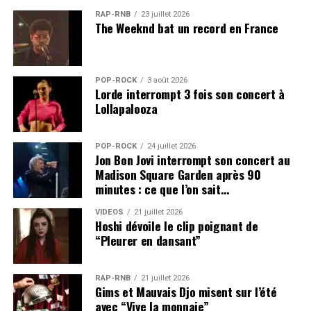
retrouver cette fameuse dynamique de groupe évoquée
RAP-RNB
23 juillet 2026
par Ian Gillan. Pour les nouvelles générations,
« Splat! »
The Weeknd bat un record en France
pourrait aussi servir de porte d’entrée vers un catalogue
immense, dont l’influence continue d’irriguer le hard
rock, le heavy metal et le rock classique.
POP-ROCK
3 août 2026
Lorde interrompt 3 fois son concert à
Deep Purple aussi attendu sur
Lollapalooza
scène en 2026
POP-ROCK
24 juillet 2026
Jon Bon Jovi interrompt son concert au
La sortie de
« Splat! »
s’accompagnera d’une
Madison Square Garden après 90
importante activité scénique. Deep Purple annonce une
minutes : ce que l’on sait…
vaste
tournée 2026
, avec
86 concerts dans 28 pays et
sur trois continents
.
VIDEOS
21 juillet 2026
Hoshi dévoile le clip poignant de
“Pleurer en dansant”
La France ne sera pas oubliée. Le calendrier officiel
mentionne notamment un passage au
Hellfest à
Clisson le 18 juin 2026
, puis plusieurs dates en salle à
RAP-RNB
21 juillet 2026
Gims et Mauvais Djo misent sur l’été
l’automne :
Paris à l’Adidas Arena le 22 octobre 2026
,
avec “Vive la monnaie”
Strasbourg au Zénith le 10 novembre 2026
,