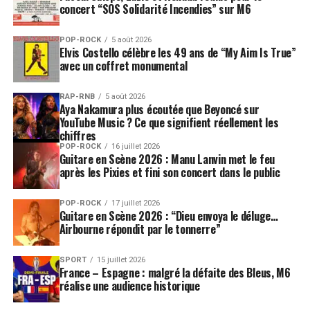
concert “SOS Solidarité Incendies” sur M6
la transformation de l’humanité
POP-ROCK
5 août 2026
Derrière son titre court, presque brutal,
« Splat! »
cache
Elvis Costello célèbre les 49 ans de “My Aim Is True”
une idée plus ambitieuse qu’il n’y paraît. Le concept de
avec un coffret monumental
l’album a été imaginé par
Ian Gillan
. Plutôt que
d’aborder la fin comme une destruction pure, Deep
RAP-RNB
5 août 2026
Aya Nakamura plus écoutée que Beyoncé sur
Purple choisit de l’envisager comme une
YouTube Music ? Ce que signifient réellement les
transformation
. L’album explore ainsi la fin de
chiffres
l’humanité non comme un effondrement apocalyptique
POP-ROCK
16 juillet 2026
Guitare en Scène 2026 : Manu Lanvin met le feu
classique, mais comme une
métamorphose au-delà de
après les Pixies et fini son concert dans le public
l’existence physique
.
POP-ROCK
17 juillet 2026
Cette approche donne au disque une couleur
Guitare en Scène 2026 : “Dieu envoya le déluge…
particulière. Deep Purple n’a jamais été seulement un
Airbourne répondit par le tonnerre”
groupe de riffs : il a toujours cultivé une forme de
théâtralité, d’ironie et de liberté dans sa manière de
SPORT
15 juillet 2026
France – Espagne : malgré la défaite des Bleus, M6
manier le rock.
réalise une audience historique
Avec
« Splat! »
, le groupe semble jouer sur un contraste