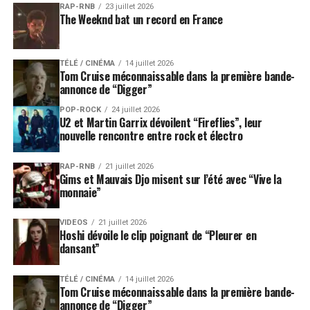
RAP-RNB
23 juillet 2026
fort entre un son annoncé comme massif et une idée
The Weeknd bat un record en France
presque philosophique, où la disparition devient
passage, mutation, bascule vers autre chose.
TÉLÉ / CINÉMA
14 juillet 2026
Le titre même de l’album,
« Splat! »
, évoque une chute,
Tom Cruise méconnaissable dans la première bande-
annonce de “Digger”
un choc, une collision. Mais la lecture donnée par Ian
Gillan déplace cette image vers quelque chose de moins
POP-ROCK
24 juillet 2026
U2 et Martin Garrix dévoilent “Fireflies”, leur
définitif. Le choc ne serait pas seulement une fin, mais le
nouvelle rencontre entre rock et électro
point de départ d’un changement.
RAP-RNB
21 juillet 2026
Dans un paysage rock souvent dominé par les
Gims et Mauvais Djo misent sur l’été avec “Vive la
rééditions, les tournées anniversaires et les catalogues
monnaie”
patrimoniaux, cette volonté de construire un véritable
concept donne au projet un relief supplémentaire.
VIDEOS
21 juillet 2026
Hoshi dévoile le clip poignant de “Pleurer en
dansant”
Treize titres pour un album
attendu le 3 juillet
TÉLÉ / CINÉMA
14 juillet 2026
Tom Cruise méconnaissable dans la première bande-
annonce de “Digger”