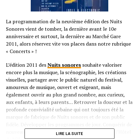
La programmation de la neuvième édition des Nuits
Sonores vient de tomber, la dernière avant le 10e
anniversaire et surtout, la dernière au Marché Gare
2011, alors réservez vite vos places dans notre rubrique
« Concerts » !
L’édition 2011 des
Nuits sonores
souhaite valoriser
encore plus la musique, la scénographie, les créations
visuelles, partager avec le public naturel du festival,
amoureux de musique, ouvert et exigeant, mais
également ouvrir au plus grand nombre, aux curieux,
aux enfants, à leurs parents… Retrouver la douceur et la
profonde convivialité urbaine qui ont toujours été la
marque de fabrique de Nuits sonores et de son public
fidèle. Développer les programmes de jour. Conquérir de
nouveaux lieux, de nouveaux écrins, notamment l’Hôtel
LIRE LA SUITE