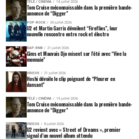
TÉLÉ / CINÉMA
14 juillet 2026
unis) LiVe
Tom Cruise méconnaissable dans la première bande-
annonce de “Digger”
23h30 / 00h15
the 5.6.7.8’s (tiMe boMb records / toKyo – jaPon) LiVe
POP-ROCK
24 juillet 2026
U2 et Martin Garrix dévoilent “Fireflies”, leur
00h45 / 01h45
nouvelle rencontre entre rock et électro
the sonics (the sonics record co. / WashinGton – etats-
unis) LiVe
RAP-RNB
21 juillet 2026
02h15 / 03h00
Gims et Mauvais Djo misent sur l’été avec “Vive la
bLanK doGs (in the red – caPtured tracKs / neW yorK –
monnaie”
etats-unis) LiVe
03h15 / 04h30
VIDEOS
21 juillet 2026
Hoshi dévoile le clip poignant de “Pleurer en
dj Von Kids (oddbaLL ProduKt / VaLence – France) dj set
dansant”
NUIT 1 SCÈNE 3
21h00 / 23h00
TÉLÉ / CINÉMA
14 juillet 2026
MicKaËL costa (aKiVai Prod / Lyon – France) dj set
Tom Cruise méconnaissable dans la première bande-
annonce de “Digger”
23h00 / 01h00
KyLe haLL (WiLd oats / detroit – etats-unis) dj set
VIDEOS
8 juillet 2026
01h00 / 03h00
U2 revient avec « Street of Dreams », premier
LeVon Vincent (noVeL sound / neW yorK – etats-unis) dj
signal d’un nouvel album attendu