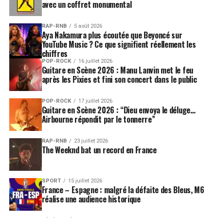
avec un coffret monumental
GARE
NUIT 1 SCÈNE 1
RAP-RNB
5 août 2026
21h00 / 22h00 : FoWatiLe (biscuits records / Lyon –
Aya Nakamura plus écoutée que Beyoncé sur
France) LiVe
YouTube Music ? Ce que signifient réellement les
22h15 / 23h00 : GhostPoet (broWnsWood / Londres –
chiffres
POP-ROCK
16 juillet 2026
anGLeterre) LiVe
Guitare en Scène 2026 : Manu Lanvin met le feu
23h30 / 00h30 : dj shadoW (isLand / san Francisco –
après les Pixies et fini son concert dans le public
etats-unis) LiVe
01h00 / 02h00 : battLes (WarP / neW yorK – etats-unis)
POP-ROCK
17 juillet 2026
Guitare en Scène 2026 : “Dieu envoya le déluge…
LiVe
Airbourne répondit par le tonnerre”
02h15 / 03h15 : bLacK rose : henriK schWarZ & jesse rose
(Made to PLay / berLin – aLLeMaGne) LiVe
RAP-RNB
23 juillet 2026
03h30 / 04h30 : shit robot (dFa / neW yorK – etats-unis)
The Weeknd bat un record en France
LiVe
NUIT 1 SCÈNE 2
21h00 / 21h45
SPORT
15 juillet 2026
France – Espagne : malgré la défaite des Bleus, M6
direction surVet (Lyon – France) – LiVe
réalise une audience historique
22h15 / 23h00
haLF jaPanese (aLternatiVe tentacLes / austin – etats-