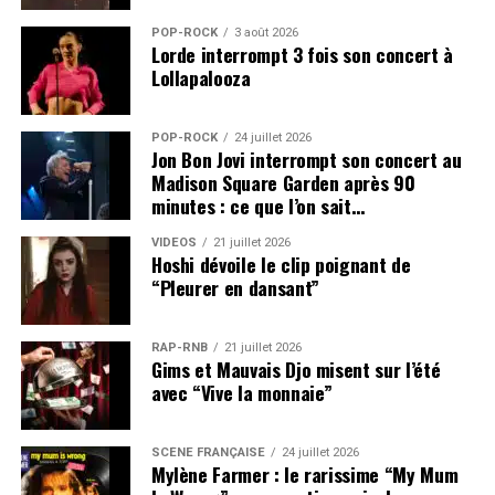
LiVe
POP-ROCK
3 août 2026
23h30 / 00h30
Lorde interrompt 3 fois son concert à
MattheW dear (GhostLy / neW yorK – etats-unis) LiVe
Lollapalooza
00h45 / 01h45
caribou (city sLanG / ontario – etats-unis) LiVe
POP-ROCK
24 juillet 2026
02h00 / 05h00
Jon Bon Jovi interrompt son concert au
aGoria (inFiné / Lyon – France) dj set
Madison Square Garden après 90
NUIT 3 SCÈNE 2
minutes : ce que l’on sait…
21h00 / 21h45
VIDEOS
21 juillet 2026
nicKeL PressinG (troPicaLax – LoaF / Lyon – France) LiVe
Hoshi dévoile le clip poignant de
22h15 / 23h00
“Pleurer en dansant”
crystaL stiLts (sLuMerLand – Woodist / neW yorK –
etats-unis) LiVe
RAP-RNB
21 juillet 2026
23h30 / 00h15
Gims et Mauvais Djo misent sur l’été
ty seGaLL (Goner / san Francisco – etats-unis) LiVe
avec “Vive la monnaie”
00h45 / 01h30
the younG Gods (tWo GentLeMen / FribourG – suisse)
SCÈNE FRANÇAISE
24 juillet 2026
LiVe
Mylène Farmer : le rarissime “My Mum
02h00 / 02h45