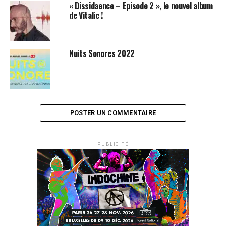
(N’attendez plus ! Réservez dès maintenant vos places
« Dissidaence – Episode 2 », le nouvel album
de Vitalic !
pour les Nuits Sonores dans notre rubrique « Concerts »
!)
Cette édition est dédiée à Nicolas Stifter, fondateur des
Nuits Sonores 2022
Siestes sonores et soutien indéfectible du festival,
disparu en 2010.
DECOUVREZ LE PROGRAMME COMPLET DES NUITS
SONORES 2011
POSTER UN COMMENTAIRE
PUBLICITÉ