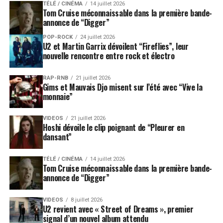
TÉLÉ / CINÉMA
14 juillet 2026
Tom Cruise méconnaissable dans la première bande-
annonce de “Digger”
POP-ROCK
24 juillet 2026
U2 et Martin Garrix dévoilent “Fireflies”, leur
nouvelle rencontre entre rock et électro
RAP-RNB
21 juillet 2026
Gims et Mauvais Djo misent sur l’été avec “Vive la
monnaie”
VIDEOS
21 juillet 2026
Hoshi dévoile le clip poignant de “Pleurer en
dansant”
TÉLÉ / CINÉMA
14 juillet 2026
Tom Cruise méconnaissable dans la première bande-
annonce de “Digger”
VIDEOS
8 juillet 2026
U2 revient avec « Street of Dreams », premier
signal d’un nouvel album attendu