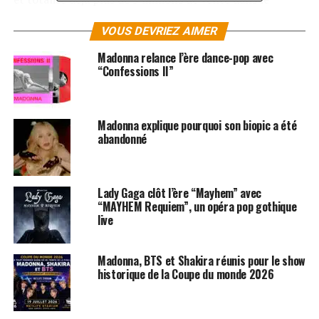
monde. Les remixes sont signés Matk Taylor, ATB.
VOUS DEVRIEZ AIMER
A noter que
Lady Gaga
vient de rafler deux award aux
Madonna relance l’ère dance-pop avec
MTV Music Videos Awards pour son clip « Born This
“Confessions II”
Way » (Best Female Video et Meilleur Clip Engagé). La
success story continue.
Madonna explique pourquoi son biopic a été
abandonné
Lady Gaga clôt l’ère “Mayhem” avec
“MAYHEM Requiem”, un opéra pop gothique
live
Madonna, BTS et Shakira réunis pour le show
historique de la Coupe du monde 2026
SUJETS ASSOCIÉS:
LADY GAGA
MADONNA