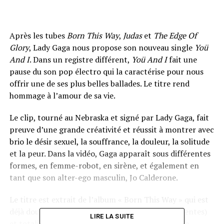
Après les tubes
Born This Way
,
Judas
et
The Edge Of
Glory
, Lady Gaga nous propose son nouveau single
Yoü
And I
. Dans un registre différent,
Yoü And I
fait une
pause du son pop électro qui la caractérise pour nous
offrir une de ses plus belles ballades. Le titre rend
hommage à l’amour de sa vie.
Le clip, tourné au Nebraska et signé par Lady Gaga, fait
preuve d’une grande créativité et réussit à montrer avec
brio le désir sexuel, la souffrance, la douleur, la solitude
et la peur. Dans la vidéo, Gaga apparaît sous différentes
formes, en femme-robot, en sirène, et également en
tant que son alter-ego masculin, Jo Calderone.
Le titre est extrait de l’album « Born This Way » qui est
déjà double platine en France (plus de 200 000 ventes)
LIRE LA SUITE
et totalise déjà plus de 5 millions de vente dans le