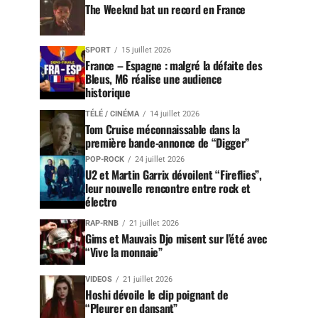
The Weeknd bat un record en France
SPORT
15 juillet 2026
France – Espagne : malgré la défaite des
Bleus, M6 réalise une audience
historique
TÉLÉ / CINÉMA
14 juillet 2026
Tom Cruise méconnaissable dans la
première bande-annonce de “Digger”
POP-ROCK
24 juillet 2026
U2 et Martin Garrix dévoilent “Fireflies”,
leur nouvelle rencontre entre rock et
électro
RAP-RNB
21 juillet 2026
Gims et Mauvais Djo misent sur l’été avec
“Vive la monnaie”
VIDEOS
21 juillet 2026
Hoshi dévoile le clip poignant de
“Pleurer en dansant”