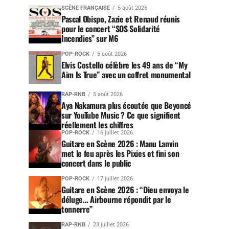
SCÈNE FRANÇAISE
5 août 2026
Pascal Obispo, Zazie et Renaud réunis
pour le concert “SOS Solidarité
Incendies” sur M6
POP-ROCK
5 août 2026
Elvis Costello célèbre les 49 ans de “My
Aim Is True” avec un coffret monumental
RAP-RNB
5 août 2026
Aya Nakamura plus écoutée que Beyoncé
sur YouTube Music ? Ce que signifient
réellement les chiffres
POP-ROCK
16 juillet 2026
Guitare en Scène 2026 : Manu Lanvin
met le feu après les Pixies et fini son
concert dans le public
POP-ROCK
17 juillet 2026
Guitare en Scène 2026 : “Dieu envoya le
déluge… Airbourne répondit par le
tonnerre”
RAP-RNB
23 juillet 2026