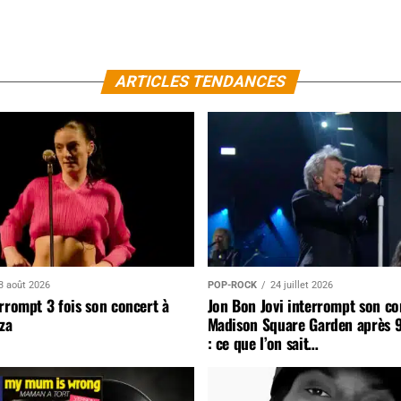
ARTICLES TENDANCES
3 août 2026
POP-ROCK
24 juillet 2026
rrompt 3 fois son concert à
Jon Bon Jovi interrompt son co
za
Madison Square Garden après 
: ce que l’on sait…