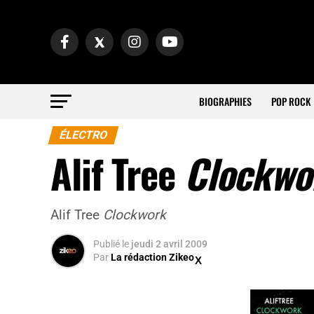
BIOGRAPHIES
POP ROCK
ÉLECTRO
Alif Tree
Clockwo
Alif Tree
Clockwork
Publié
le
jeudi 2 avril 2009
Par
La rédaction Zikeo