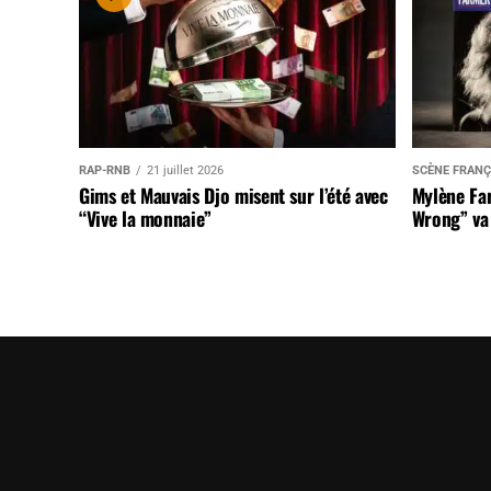
RAP-RNB
21 juillet 2026
SCÈNE FRANÇ
Gims et Mauvais Djo misent sur l’été avec
Mylène Far
“Vive la monnaie”
Wrong” va 