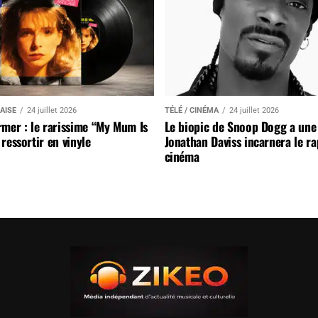
AISE
24 juillet 2026
TÉLÉ / CINÉMA
24 juillet 2026
mer : le rarissime “My Mum Is
Le biopic de Snoop Dogg a une 
ressortir en vinyle
Jonathan Daviss incarnera le r
cinéma