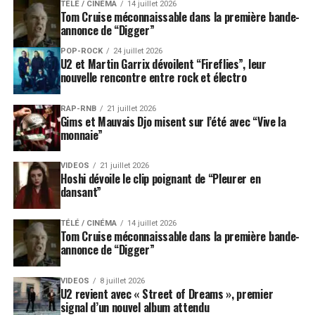
TÉLÉ / CINÉMA
14 juillet 2026
Tom Cruise méconnaissable dans la première bande-
annonce de “Digger”
POP-ROCK
24 juillet 2026
U2 et Martin Garrix dévoilent “Fireflies”, leur
nouvelle rencontre entre rock et électro
RAP-RNB
21 juillet 2026
Gims et Mauvais Djo misent sur l’été avec “Vive la
monnaie”
VIDEOS
21 juillet 2026
Hoshi dévoile le clip poignant de “Pleurer en
dansant”
TÉLÉ / CINÉMA
14 juillet 2026
Tom Cruise méconnaissable dans la première bande-
annonce de “Digger”
VIDEOS
8 juillet 2026
U2 revient avec « Street of Dreams », premier
signal d’un nouvel album attendu