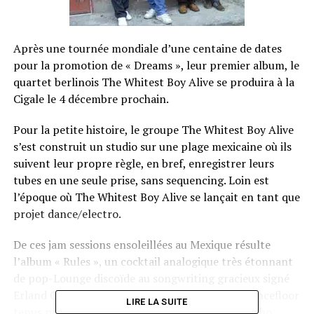
Après une tournée mondiale d’une centaine de dates
pour la promotion de « Dreams », leur premier album, le
quartet berlinois The Whitest Boy Alive se produira à la
Cigale le 4 décembre prochain.
Pour la petite histoire, le groupe The Whitest Boy Alive
s’est construit un studio sur une plage mexicaine où ils
suivent leur propre règle, en bref, enregistrer leurs
tubes en une seule prise, sans sequencing. Loin est
l’époque où The Whitest Boy Alive se lançait en tant que
projet dance/electro.
De ces jam sessions ensoleillées au Mexique résulte
l’album « Rules », un cocktail analogique très étonnant
de pop-Lounge discoïde au songwriting gracieux signé
Erland Oye. « Rules » comporte des gimmicks dancefloor
LIRE LA SUITE
tenus par les keys de Daniel Nentwig sur un combo