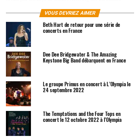
funky méléngeant guitare, basse, batterie d’une simple
VOUS DEVRIEZ AIMER
efficacité.
Beth Hart de retour pour une série de
Quelque part entre ESG et
Jay Jay Johanson
, « Rules » ne
concerts en France
manquera pas d’illuminer d’un soleil boréal votre
stereo.
Dee Dee Bridgewater & The Amazing
Les albums de The Whitest Boy sont disponibles sur
Keystone Big Band débarquent en France
Amazon
SUJETS ASSOCIÉS:
CONCERTS
JAY JAY JOHANSON
Le groupe Primus en concert à L’Olympia le
24 septembre 2022
The Temptations and the Four Tops en
concert le 12 octobre 2022 à l’Olympia