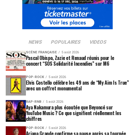
NEWS
POPULAIRES
VIDEOS
SCÈNE FRANÇAISE
5 août 2026
Pascal Obispo, Zazie et Renaud réunis pour le
concert “SOS Solidarité Incendies” sur M6
POP-ROCK
5 août 2026
Elvis Costello célèbre les 49 ans de “My Aim Is True”
avec un coffret monumental
RAP-RNB
5 août 2026
Aya Nakamura plus écoutée que Beyoncé sur
YouTube Music ? Ce que signifient réellement les
chiffres
POP-ROCK
5 août 2026
Ariana Grande confirme sa pause après sa tournée