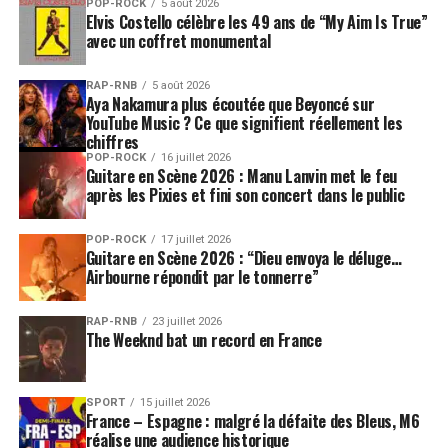
POP-ROCK
5 août 2026
Elvis Costello célèbre les 49 ans de “My Aim Is True”
avec un coffret monumental
RAP-RNB
5 août 2026
Aya Nakamura plus écoutée que Beyoncé sur
YouTube Music ? Ce que signifient réellement les
chiffres
POP-ROCK
16 juillet 2026
Guitare en Scène 2026 : Manu Lanvin met le feu
après les Pixies et fini son concert dans le public
POP-ROCK
17 juillet 2026
Guitare en Scène 2026 : “Dieu envoya le déluge…
Airbourne répondit par le tonnerre”
RAP-RNB
23 juillet 2026
The Weeknd bat un record en France
SPORT
15 juillet 2026
France – Espagne : malgré la défaite des Bleus, M6
réalise une audience historique