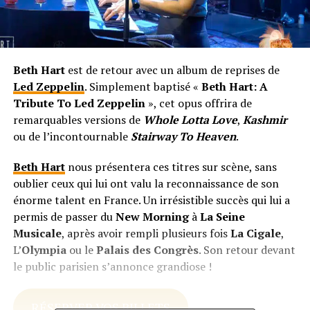
Beth Hart
est de retour avec un album de reprises de
Led Zeppelin
. Simplement baptisé «
Beth Hart: A
Tribute To Led Zeppelin
», cet opus offrira de
remarquables versions de
Whole Lotta Love
,
Kashmir
ou de l’incontournable
Stairway To Heaven
.
Beth Hart
nous présentera ces titres sur scène, sans
oublier ceux qui lui ont valu la reconnaissance de son
énorme talent en France. Un irrésistible succès qui lui a
permis de passer du
New Morning
à
La Seine
Musicale
, après avoir rempli plusieurs fois
La Cigale
,
L’
Olympia
ou le
Palais des Congrès
. Son retour devant
le public parisien s’annonce grandiose !
RÉSERVER VOS BILLETS