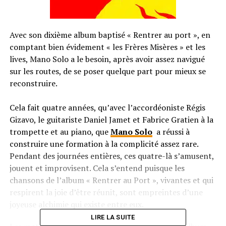
Avec son dixième album baptisé « Rentrer au port », en
comptant bien évidement « les Frères Misères » et les
lives, Mano Solo a le besoin, après avoir assez navigué
sur les routes, de se poser quelque part pour mieux se
reconstruire.
Cela fait quatre années, qu’avec l’accordéoniste Régis
Gizavo, le guitariste Daniel Jamet et Fabrice Gratien à la
trompette et au piano, que
Mano Solo
a réussi à
construire une formation à la complicité assez rare.
Pendant des journées entières, ces quatre-là s’amusent,
jouent et improvisent. Cela s’entend puisque les
chansons de l’album « Rentrer au Port », vivantes et qui
respirent la joie d’être réunit, sont empreintes d’une
joyeuse alchimie qui existe entre eux.
LIRE LA SUITE