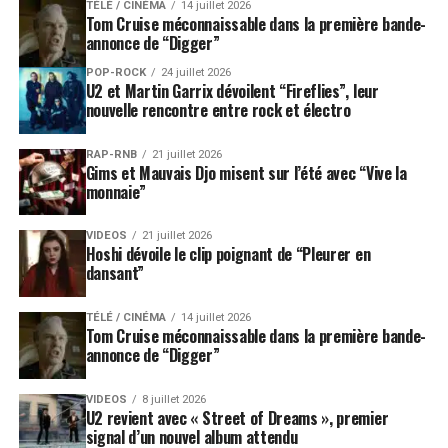
TÉLÉ / CINÉMA
14 juillet 2026
Tom Cruise méconnaissable dans la première bande-
annonce de “Digger”
POP-ROCK
24 juillet 2026
U2 et Martin Garrix dévoilent “Fireflies”, leur
nouvelle rencontre entre rock et électro
RAP-RNB
21 juillet 2026
Gims et Mauvais Djo misent sur l’été avec “Vive la
monnaie”
VIDEOS
21 juillet 2026
Hoshi dévoile le clip poignant de “Pleurer en
dansant”
TÉLÉ / CINÉMA
14 juillet 2026
Tom Cruise méconnaissable dans la première bande-
annonce de “Digger”
VIDEOS
8 juillet 2026
U2 revient avec « Street of Dreams », premier
signal d’un nouvel album attendu