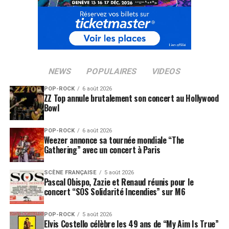
revient à ne pas capter l’âme, l’ésprit et la joie de
résistance qui se dégagent des mélodies et des mots.
LES ALBUMS DE MANO SOLO SONT DISPONIBLES SUR
AMAZON
NEWS
POPULAIRES
VIDEOS
SUJETS ASSOCIÉS:
ARNO
ARTHUR H
MANO SOLO
POP-ROCK
6 août 2026
ZZ Top annule brutalement son concert au Hollywood
Bowl
POP-ROCK
6 août 2026
Weezer annonce sa tournée mondiale “The
Gathering” avec un concert à Paris
SCÈNE FRANÇAISE
5 août 2026
Pascal Obispo, Zazie et Renaud réunis pour le
concert “SOS Solidarité Incendies” sur M6
POP-ROCK
5 août 2026
Elvis Costello célèbre les 49 ans de “My Aim Is True”