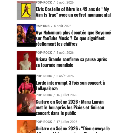
POP-ROCK
5 août 2026
Elvis Costello célèbre les 49 ans de “My
Aim Is True” avec un coffret monumental
RAP-RNB
5 août 2026
Aya Nakamura plus écoutée que Beyoncé
sur YouTube Music ? Ce que signifient
réellement les chiffres
POP-ROCK
5 août 2026
Ariana Grande confirme sa pause après
sa tournée mondiale
POP-ROCK
3 août 2026
Lorde interrompt 3 fois son concert à
Lollapalooza
POP-ROCK
16 juillet 2026
Guitare en Scène 2026 : Manu Lanvin
met le feu après les Pixies et fini son
concert dans le public
POP-ROCK
17 juillet 2026
Guitare en Scène 2026 : “Dieu envoya le