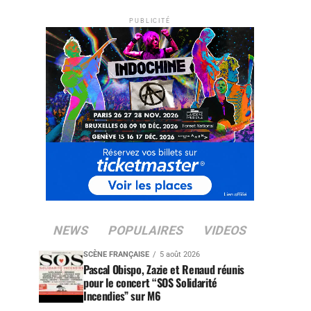
PUBLICITÉ
NEWS
POPULAIRES
VIDEOS
SCÈNE FRANÇAISE
5 août 2026
Pascal Obispo, Zazie et Renaud réunis
pour le concert “SOS Solidarité
Incendies” sur M6