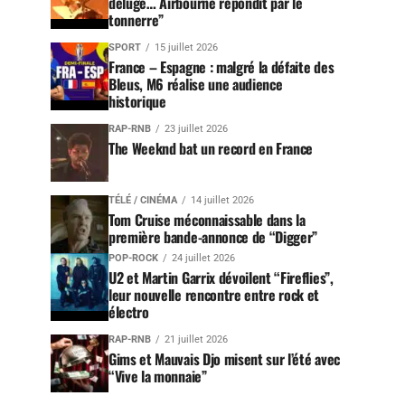
déluge… Airbourne répondit par le
tonnerre”
SPORT
15 juillet 2026
France – Espagne : malgré la défaite des
Bleus, M6 réalise une audience
historique
RAP-RNB
23 juillet 2026
The Weeknd bat un record en France
TÉLÉ / CINÉMA
14 juillet 2026
Tom Cruise méconnaissable dans la
première bande-annonce de “Digger”
POP-ROCK
24 juillet 2026
U2 et Martin Garrix dévoilent “Fireflies”,
leur nouvelle rencontre entre rock et
électro
RAP-RNB
21 juillet 2026
Gims et Mauvais Djo misent sur l’été avec
“Vive la monnaie”