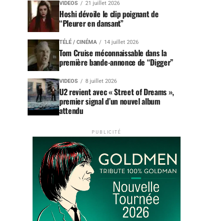
VIDEOS
21 juillet 2026
Hoshi dévoile le clip poignant de
“Pleurer en dansant”
TÉLÉ / CINÉMA
14 juillet 2026
Tom Cruise méconnaissable dans la
première bande-annonce de “Digger”
VIDEOS
8 juillet 2026
U2 revient avec « Street of Dreams »,
premier signal d’un nouvel album
attendu
PUBLICITÉ