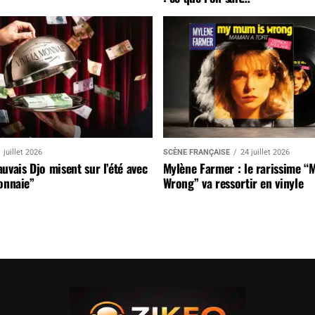
 juillet 2026
SCÈNE FRANÇAISE
24 juillet 2026
uvais Djo misent sur l’été avec
Mylène Farmer : le rarissime “
onnaie”
Wrong” va ressortir en vinyle