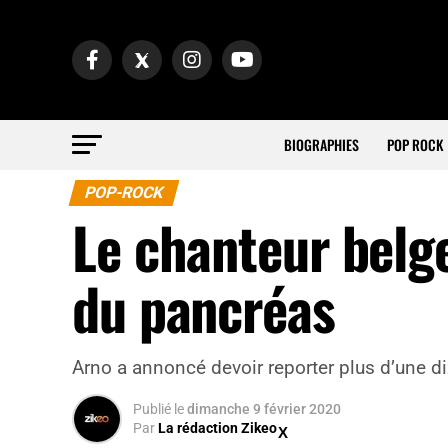
BIOGRAPHIES
POP ROCK
POP-ROCK
Le chanteur belg
du pancréas
Arno a annoncé devoir reporter plus d’une di
Publié
le
dimanche 9 février 2020
Par
La rédaction Zikeo