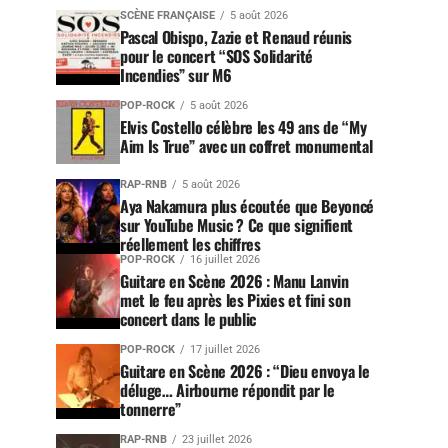
SCÈNE FRANÇAISE
5 août 2026
Pascal Obispo, Zazie et Renaud réunis
pour le concert “SOS Solidarité
Incendies” sur M6
POP-ROCK
5 août 2026
Elvis Costello célèbre les 49 ans de “My
Aim Is True” avec un coffret monumental
RAP-RNB
5 août 2026
Aya Nakamura plus écoutée que Beyoncé
sur YouTube Music ? Ce que signifient
réellement les chiffres
POP-ROCK
16 juillet 2026
Guitare en Scène 2026 : Manu Lanvin
met le feu après les Pixies et fini son
concert dans le public
POP-ROCK
17 juillet 2026
Guitare en Scène 2026 : “Dieu envoya le
déluge… Airbourne répondit par le
tonnerre”
RAP-RNB
23 juillet 2026