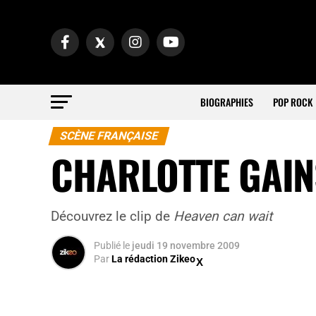
BIOGRAPHIES
POP ROCK
SCÈNE FRANÇAISE
CHARLOTTE GAIN
Découvrez le clip de
Heaven can wait
Publié
le
jeudi 19 novembre 2009
Par
La rédaction Zikeo