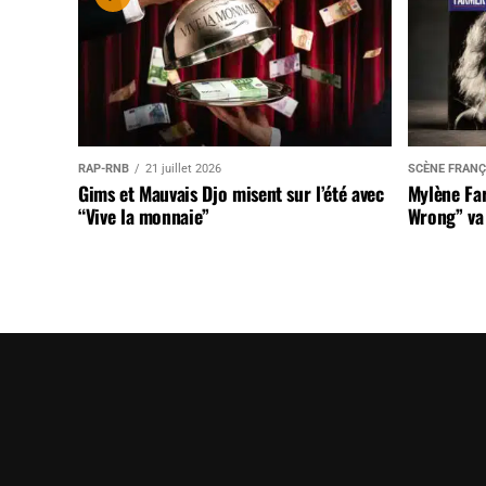
RAP-RNB
21 juillet 2026
SCÈNE FRANÇ
Gims et Mauvais Djo misent sur l’été avec
Mylène Far
“Vive la monnaie”
Wrong” va 