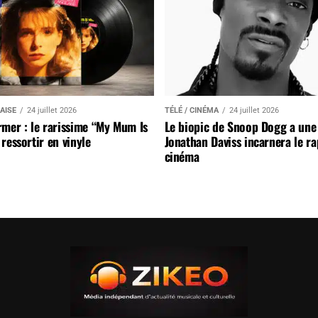
AISE
24 juillet 2026
TÉLÉ / CINÉMA
24 juillet 2026
mer : le rarissime “My Mum Is
Le biopic de Snoop Dogg a une 
ressortir en vinyle
Jonathan Daviss incarnera le r
cinéma