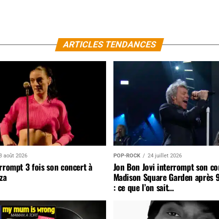
ARTICLES TENDANCES
3 août 2026
POP-ROCK
24 juillet 2026
rrompt 3 fois son concert à
Jon Bon Jovi interrompt son co
za
Madison Square Garden après 
: ce que l’on sait…