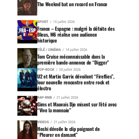
The Weeknd bat un record en France
SPORT
15 juillet 2026
France – Espagne : malgré la défaite des
Bleus, M6 réalise une audience
historique
TÉLÉ / CINÉMA
14 juillet 2026
Tom Cruise méconnaissable dans la
première bande-annonce de “Digger”
POP-ROCK
24 juillet 2026
U2 et Martin Garrix dévoilent “Fireflies”,
leur nouvelle rencontre entre rock et
électro
RAP-RNB
21 juillet 2026
Gims et Mauvais Djo misent sur l’été avec
“Vive la monnaie”
VIDEOS
21 juillet 2026
Hoshi dévoile le clip poignant de
“Pleurer en dansant”