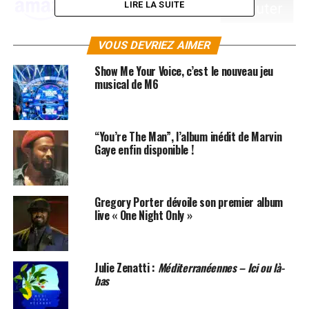
LIRE LA SUITE
VOUS DEVRIEZ AIMER
Show Me Your Voice, c’est le nouveau jeu
musical de M6
SUJETS ASSOCIÉS:
CHIMENE BADI
SOUL
“You’re The Man”, l’album inédit de Marvin
Gaye enfin disponible !
Gregory Porter dévoile son premier album
live « One Night Only »
Julie Zenatti :
Méditerranéennes – Ici ou là-
bas