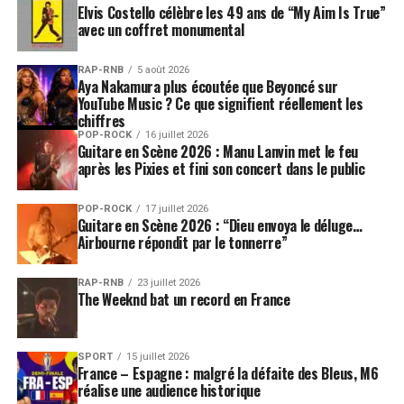
Elvis Costello célèbre les 49 ans de “My Aim Is True”
avec un coffret monumental
RAP-RNB
5 août 2026
Aya Nakamura plus écoutée que Beyoncé sur
YouTube Music ? Ce que signifient réellement les
chiffres
POP-ROCK
16 juillet 2026
Guitare en Scène 2026 : Manu Lanvin met le feu
après les Pixies et fini son concert dans le public
POP-ROCK
17 juillet 2026
Guitare en Scène 2026 : “Dieu envoya le déluge…
Airbourne répondit par le tonnerre”
RAP-RNB
23 juillet 2026
The Weeknd bat un record en France
SPORT
15 juillet 2026
France – Espagne : malgré la défaite des Bleus, M6
réalise une audience historique