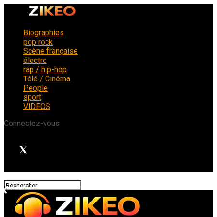
Biographies
pop rock
Scène française
électro
rap / hip-hop
Télé / Cinéma
People
sport
VIDEOS
Connectez-vous