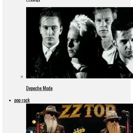
Depeche Mode
pop rock