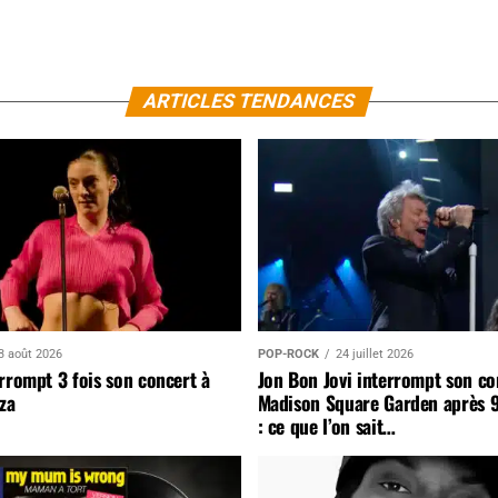
ARTICLES TENDANCES
3 août 2026
POP-ROCK
24 juillet 2026
rrompt 3 fois son concert à
Jon Bon Jovi interrompt son co
za
Madison Square Garden après 
: ce que l’on sait…