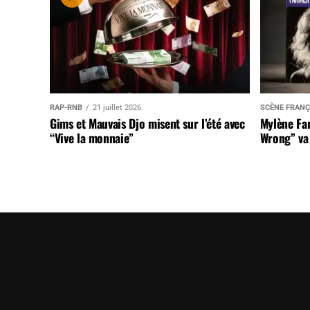
RAP-RNB
21 juillet 2026
SCÈNE FRANÇ
Gims et Mauvais Djo misent sur l’été avec
Mylène Far
“Vive la monnaie”
Wrong” va 