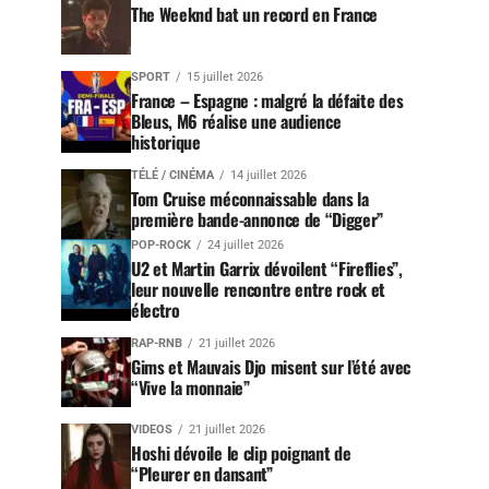
The Weeknd bat un record en France
SPORT
15 juillet 2026
France – Espagne : malgré la défaite des
Bleus, M6 réalise une audience
historique
TÉLÉ / CINÉMA
14 juillet 2026
Tom Cruise méconnaissable dans la
première bande-annonce de “Digger”
POP-ROCK
24 juillet 2026
U2 et Martin Garrix dévoilent “Fireflies”,
leur nouvelle rencontre entre rock et
électro
RAP-RNB
21 juillet 2026
Gims et Mauvais Djo misent sur l’été avec
“Vive la monnaie”
VIDEOS
21 juillet 2026
Hoshi dévoile le clip poignant de
“Pleurer en dansant”