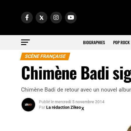
BIOGRAPHIES
POP ROCK
SCÈNE FRANÇAISE
Chimène Badi sig
Chimène Badi de retour avec un nouvel albu
Publié
le
mercredi 5 novembre 2014
Par
La rédaction Zikeo