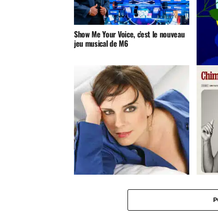
Show Me Your Voice, c’est le nouveau
jeu musical de M6
Julie Z
ou là-b
Koxie nous dévoile son prince
Chimè
charmant
P