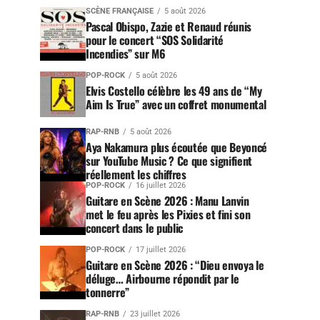
SCÈNE FRANÇAISE
5 août 2026
Pascal Obispo, Zazie et Renaud réunis
pour le concert “SOS Solidarité
Incendies” sur M6
POP-ROCK
5 août 2026
Elvis Costello célèbre les 49 ans de “My
Aim Is True” avec un coffret monumental
RAP-RNB
5 août 2026
Aya Nakamura plus écoutée que Beyoncé
sur YouTube Music ? Ce que signifient
réellement les chiffres
POP-ROCK
16 juillet 2026
Guitare en Scène 2026 : Manu Lanvin
met le feu après les Pixies et fini son
concert dans le public
POP-ROCK
17 juillet 2026
Guitare en Scène 2026 : “Dieu envoya le
déluge… Airbourne répondit par le
tonnerre”
RAP-RNB
23 juillet 2026