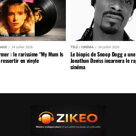
AISE
24 juillet 2026
TÉLÉ / CINÉMA
24 juillet 2026
mer : le rarissime “My Mum Is
Le biopic de Snoop Dogg a une 
ressortir en vinyle
Jonathan Daviss incarnera le r
cinéma