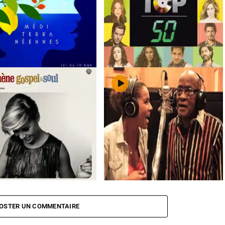
enatti :
Méditerranéennes – Ici
Les Enfants du Top 50
as
ne Badi
Gospel & Soul
Chimène Badi en duo avec Billy Paul
OSTER UN COMMENTAIRE