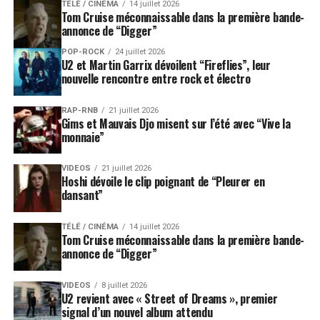
TÉLÉ / CINÉMA
14 juillet 2026
Tom Cruise méconnaissable dans la première bande-
annonce de “Digger”
POP-ROCK
24 juillet 2026
U2 et Martin Garrix dévoilent “Fireflies”, leur
nouvelle rencontre entre rock et électro
RAP-RNB
21 juillet 2026
Gims et Mauvais Djo misent sur l’été avec “Vive la
monnaie”
VIDEOS
21 juillet 2026
Hoshi dévoile le clip poignant de “Pleurer en
dansant”
TÉLÉ / CINÉMA
14 juillet 2026
Tom Cruise méconnaissable dans la première bande-
annonce de “Digger”
VIDEOS
8 juillet 2026
U2 revient avec « Street of Dreams », premier
signal d’un nouvel album attendu