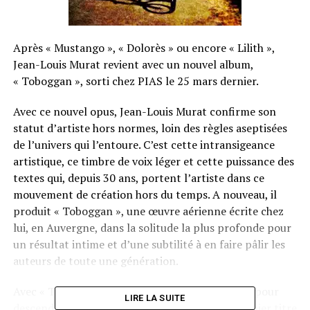
Après « Mustango », « Dolorès » ou encore « Lilith »,
Jean-Louis Murat revient avec un nouvel album,
« Toboggan », sorti chez PIAS le 25 mars dernier.
Avec ce nouvel opus, Jean-Louis Murat confirme son
statut d’artiste hors normes, loin des règles aseptisées
de l’univers qui l’entoure. C’est cette intransigeance
artistique, ce timbre de voix léger et cette puissance des
textes qui, depuis 30 ans, portent l’artiste dans ce
mouvement de création hors du temps. A nouveau, il
produit « Toboggan », une œuvre aérienne écrite chez
lui, en Auvergne, dans la solitude la plus profonde pour
un résultat intime et d’une subtilité à en faire pâlir les
auteurs de toute une génération.
Avec « Toboggan », on part des hauteurs du ciel pour
LIRE LA SUITE
descendre au plus profonds des abîmes. Du premier titre