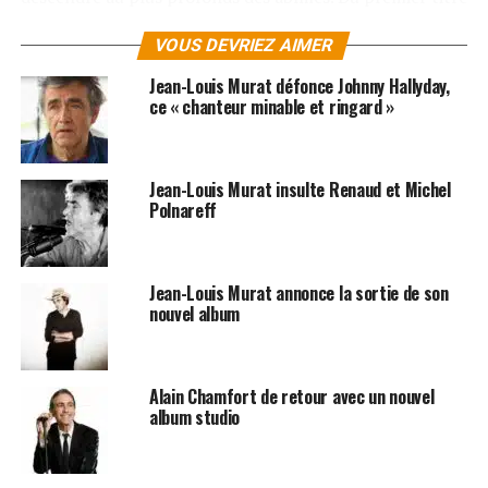
Il Neige
, à flirter avec les nuages sur la voix de velours de
VOUS DEVRIEZ AIMER
l’Auvergnat, à
J’ai Tué Parce Que Je M’Ennuyais
, plongés
dans la colère, à en bousculer les âmes. Ainsi, chaque
Jean-Louis Murat défonce Johnny Hallyday,
chanson a sa logique, rien n’est laissé au hasard.
ce « chanteur minable et ringard »
Comme à son habitude, Murat dérange, Murat émeut,
Murat passionne, Murat bouleverse. Les albums de
Jean-
Jean-Louis Murat insulte Renaud et Michel
Louis Murat
sont disponibles sur
iTunes
et
Amazon
!
Polnareff
SUJETS ASSOCIÉS:
JEAN LOUIS MURAT
Jean-Louis Murat annonce la sortie de son
nouvel album
Alain Chamfort de retour avec un nouvel
album studio