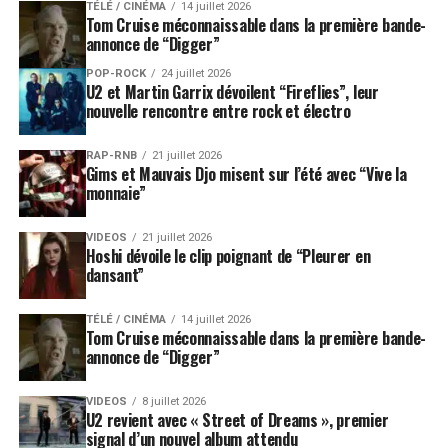
TÉLÉ / CINÉMA
14 juillet 2026
Tom Cruise méconnaissable dans la première bande-
annonce de “Digger”
POP-ROCK
24 juillet 2026
U2 et Martin Garrix dévoilent “Fireflies”, leur
nouvelle rencontre entre rock et électro
RAP-RNB
21 juillet 2026
Gims et Mauvais Djo misent sur l’été avec “Vive la
monnaie”
VIDEOS
21 juillet 2026
Hoshi dévoile le clip poignant de “Pleurer en
dansant”
TÉLÉ / CINÉMA
14 juillet 2026
Tom Cruise méconnaissable dans la première bande-
annonce de “Digger”
VIDEOS
8 juillet 2026
U2 revient avec « Street of Dreams », premier
signal d’un nouvel album attendu