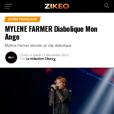
SCÈNE FRANÇAISE
MYLENE FARMER Diabolique Mon
Ange
Mylène Farmer dévoile un clip diabolique
Publié
le
mardi 17 décembre 2013
Par
La rédaction Zikeo