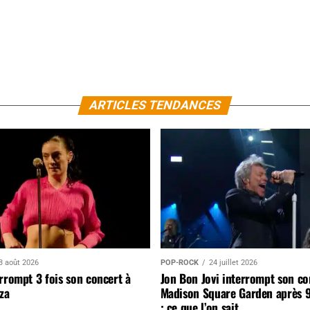
ARTICLES TENDANCES
3 août 2026
POP-ROCK
24 juillet 2026
rrompt 3 fois son concert à
Jon Bon Jovi interrompt son co
za
Madison Square Garden après 
: ce que l’on sait…