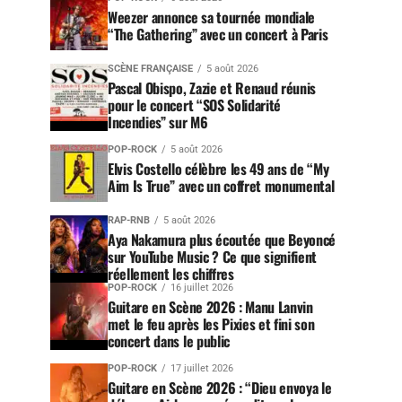
Weezer annonce sa tournée mondiale
“The Gathering” avec un concert à Paris
SCÈNE FRANÇAISE
5 août 2026
Pascal Obispo, Zazie et Renaud réunis
pour le concert “SOS Solidarité
Incendies” sur M6
POP-ROCK
5 août 2026
Elvis Costello célèbre les 49 ans de “My
Aim Is True” avec un coffret monumental
RAP-RNB
5 août 2026
Aya Nakamura plus écoutée que Beyoncé
sur YouTube Music ? Ce que signifient
réellement les chiffres
POP-ROCK
16 juillet 2026
Guitare en Scène 2026 : Manu Lanvin
met le feu après les Pixies et fini son
concert dans le public
POP-ROCK
17 juillet 2026
Guitare en Scène 2026 : “Dieu envoya le