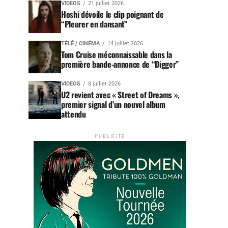
VIDEOS
21 juillet 2026
Hoshi dévoile le clip poignant de
“Pleurer en dansant”
TÉLÉ / CINÉMA
14 juillet 2026
Tom Cruise méconnaissable dans la
première bande-annonce de “Digger”
VIDEOS
8 juillet 2026
U2 revient avec « Street of Dreams »,
premier signal d’un nouvel album
attendu
PUBLICITÉ