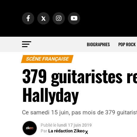
BIOGRAPHIES
POP ROCK
SCÈNE FRANÇAISE
379 guitaristes 
Hallyday
Ce samedi 15 juin, pas mois de 379 guitari
Publié
le
lundi 17 juin 2019
Par
La rédaction Zikeo