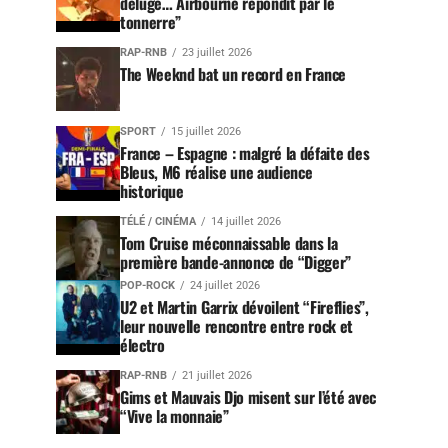
déluge… Airbourne répondit par le
tonnerre”
RAP-RNB
23 juillet 2026
The Weeknd bat un record en France
SPORT
15 juillet 2026
France – Espagne : malgré la défaite des
Bleus, M6 réalise une audience
historique
TÉLÉ / CINÉMA
14 juillet 2026
Tom Cruise méconnaissable dans la
première bande-annonce de “Digger”
POP-ROCK
24 juillet 2026
U2 et Martin Garrix dévoilent “Fireflies”,
leur nouvelle rencontre entre rock et
électro
RAP-RNB
21 juillet 2026
Gims et Mauvais Djo misent sur l’été avec
“Vive la monnaie”