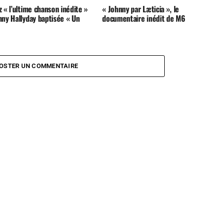
 « l’ultime chanson inédite »
« Johnny par Læticia », le
nny Hallyday baptisée « Un
documentaire inédit de M6
OSTER UN COMMENTAIRE