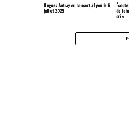
Hugues Aufray en concert à Lyon le 6
Écoutez
juillet 2025
de Joh
cri »
P