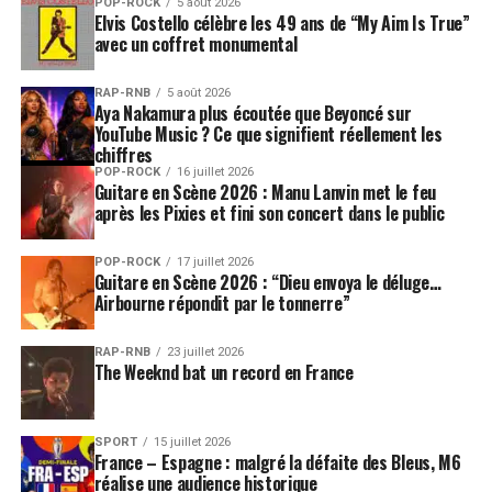
POP-ROCK
5 août 2026
soutenir et faire avancer. Par exemple en partageant et
Elvis Costello célèbre les 49 ans de “My Aim Is True”
diffusant ses morceaux via les réseaux sociaux où il est
avec un coffret monumental
très actif (Facebook, Twitter, SoundCloud), mais
également financièrement pour ceux qui le souhaitent.
RAP-RNB
5 août 2026
Aya Nakamura plus écoutée que Beyoncé sur
YouTube Music ? Ce que signifient réellement les
L’enregistrement de son premier album autoproduit
chiffres
devrait avoir lieu au printemps, pour cela, l’artiste a mis
POP-ROCK
16 juillet 2026
en place via le site Leetchi une collecte participative
Guitare en Scène 2026 : Manu Lanvin met le feu
après les Pixies et fini son concert dans le public
afin de pouvoir enregistrer et produire l’album dans les
meilleures conditions. Chacun est libre d’y apporter sa
POP-ROCK
17 juillet 2026
contribution pour qu’enfin voit le jour le premier album
Guitare en Scène 2026 : “Dieu envoya le déluge…
de cet artiste talentueux, à la voix magnifique. La
Airbourne répondit par le tonnerre”
collecte est ouverte à toute participation et se clôturera
fin mars, une tournée suivra également la sortie de
RAP-RNB
23 juillet 2026
The Weeknd bat un record en France
l’album.
Il n’y a pas que les télé-crochets, et tant mieux, pour
SPORT
15 juillet 2026
désormais tenter sa chance dans l’univers musical.
France – Espagne : malgré la défaite des Bleus, M6
Certains lui avaient pourtant suggéré d’y participer.
réalise une audience historique