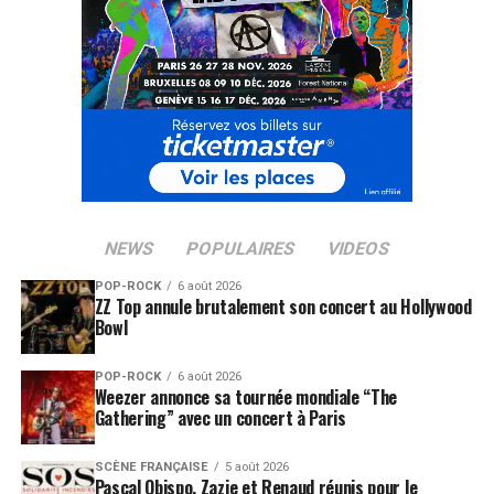
SUJETS ASSOCIÉS:
CHARLOTTE GAINSBOURG
JANE BIRKIN
SERGE GAINSBOURG
NEWS
POPULAIRES
VIDEOS
POP-ROCK
6 août 2026
ZZ Top annule brutalement son concert au Hollywood
Bowl
POP-ROCK
6 août 2026
Weezer annonce sa tournée mondiale “The
Gathering” avec un concert à Paris
SCÈNE FRANÇAISE
5 août 2026
Pascal Obispo, Zazie et Renaud réunis pour le