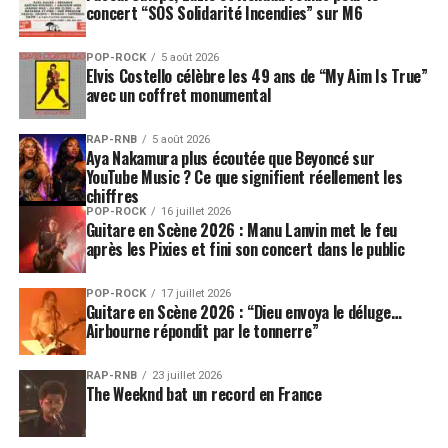
concert “SOS Solidarité Incendies” sur M6
POP-ROCK
5 août 2026
Elvis Costello célèbre les 49 ans de “My Aim Is True”
avec un coffret monumental
RAP-RNB
5 août 2026
Aya Nakamura plus écoutée que Beyoncé sur
YouTube Music ? Ce que signifient réellement les
chiffres
POP-ROCK
16 juillet 2026
Guitare en Scène 2026 : Manu Lanvin met le feu
après les Pixies et fini son concert dans le public
POP-ROCK
17 juillet 2026
Guitare en Scène 2026 : “Dieu envoya le déluge…
Airbourne répondit par le tonnerre”
RAP-RNB
23 juillet 2026
The Weeknd bat un record en France