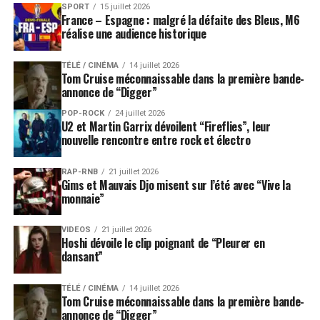
SPORT
15 juillet 2026
France – Espagne : malgré la défaite des Bleus, M6
réalise une audience historique
TÉLÉ / CINÉMA
14 juillet 2026
Tom Cruise méconnaissable dans la première bande-
annonce de “Digger”
POP-ROCK
24 juillet 2026
U2 et Martin Garrix dévoilent “Fireflies”, leur
nouvelle rencontre entre rock et électro
RAP-RNB
21 juillet 2026
Gims et Mauvais Djo misent sur l’été avec “Vive la
monnaie”
VIDEOS
21 juillet 2026
Hoshi dévoile le clip poignant de “Pleurer en
dansant”
TÉLÉ / CINÉMA
14 juillet 2026
Tom Cruise méconnaissable dans la première bande-
annonce de “Digger”