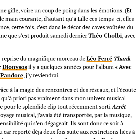
Une gifle, voire un coup de poing dans les émotions. (Et
 de main courante, d’autant qu’à Lille ces temps-ci, elles
ce, cette fois, c’est dans le décor des caves voûtées du
ne que s’est produit samedi dernier
Théo Cholbi
, avec
ur reprise du magnifique morceau de
Léo Ferré
Thank
r
Dionysos
il y a quelques années pour l’album «
Avec
r
Pandore
, j’y reviendrai.
râce à la magie des rencontres et des réseaux, et l’écoute
 qu’à priori pas vraiment dans mon univers musical
 pour le splendide clip tout récemment sorti
Arrêt
 voyage musical, j’avais été transportée, par la musique,
sensibilité qui s’en dégageait. Ils sont donc ce soir à
car reporté déjà deux fois suite aux restrictions liées à