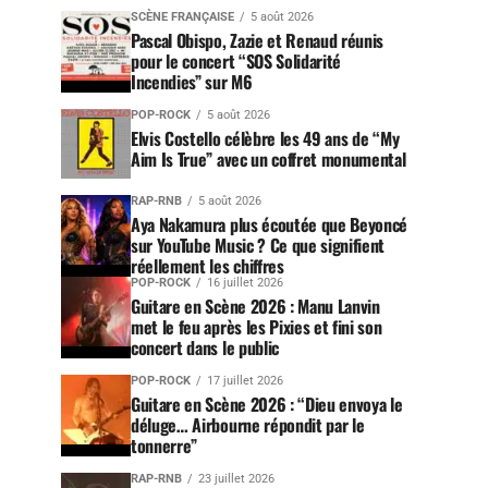
SCÈNE FRANÇAISE
5 août 2026
Pascal Obispo, Zazie et Renaud réunis
pour le concert “SOS Solidarité
Incendies” sur M6
POP-ROCK
5 août 2026
Elvis Costello célèbre les 49 ans de “My
Aim Is True” avec un coffret monumental
RAP-RNB
5 août 2026
Aya Nakamura plus écoutée que Beyoncé
sur YouTube Music ? Ce que signifient
réellement les chiffres
POP-ROCK
16 juillet 2026
Guitare en Scène 2026 : Manu Lanvin
met le feu après les Pixies et fini son
concert dans le public
POP-ROCK
17 juillet 2026
Guitare en Scène 2026 : “Dieu envoya le
déluge… Airbourne répondit par le
tonnerre”
RAP-RNB
23 juillet 2026