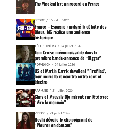
The Weeknd bat un record en France
SPORT
15 juillet 2026
France – Espagne : malgré la défaite des
Bleus, M6 réalise une audience
historique
TÉLÉ / CINÉMA
14 juillet 2026
Tom Cruise méconnaissable dans la
première bande-annonce de “Digger”
POP-ROCK
24 juillet 2026
U2 et Martin Garrix dévoilent “Fireflies”,
leur nouvelle rencontre entre rock et
électro
RAP-RNB
21 juillet 2026
Gims et Mauvais Djo misent sur l’été avec
“Vive la monnaie”
VIDEOS
21 juillet 2026
Hoshi dévoile le clip poignant de
“Pleurer en dansant”