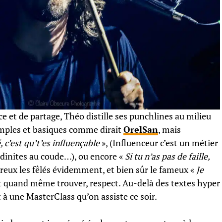
ce et de partage, Théo distille ses punchlines au milieu
imples et basiques comme dirait
OrelSan
, mais
é, c’est qu’t’es influençable
», (Influenceur c’est un métier
ndinites au coude…), ou encore «
Si tu n’as pas de faille,
ureux les fêlés évidemment, et bien sûr le fameux «
Je
ait quand même trouver, respect. Au-delà des textes hyper
t à une MasterClass qu’on assiste ce soir.