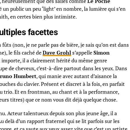
tes, heureusement que des salles comme
Le Poche
 un public un peu ‘light’ en nombre, la lumière qui s’en
nith, en certes bien plus intimiste.
ltiples facettes
es fûts (non, je ne parle pas de bière, je sais qu’on est dans
), le fils caché de
Dave Grohl
s’appelle
Simon
u importe, il a clairement hérité du même genre
pe de cheveux, c’est-à-dire partout dans les yeux. Dans
runo Humbert
, qui manie avec autant d’aisance la
ouches du clavier. Présent et discret à la fois, en parfait
u trio. Et en frontman, au chant et à la performance,
 leurs titres) que ce nom vous dit déjà quelque chose.
nu. Acteur talentueux depuis son plus jeune âge, il a
u delà d’un rapport fraternel qui se lit parfois sur les
propre, et ça saute aux yeux assez vite que c’est un artiste