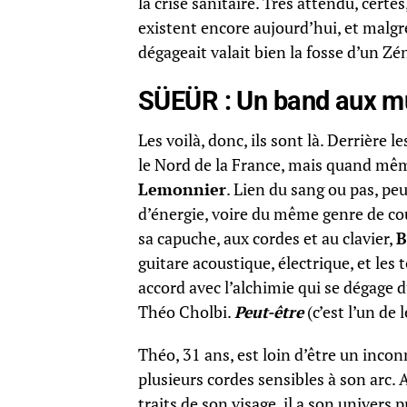
la crise sanitaire. Très attendu, cer
existent encore aujourd’hui, et malgré
dégageait valait bien la fosse d’un Zé
SÜEÜR : Un band aux mu
Les voilà, donc, ils sont là. Derrière l
le Nord de la France, mais quand même
Lemonnier
. Lien du sang ou pas, pe
d’énergie, voire du même genre de cou
sa capuche, aux cordes et au clavier,
B
guitare acoustique, électrique, et les t
accord avec l’alchimie qui se dégage d
Théo Cholbi.
Peut-être
(c’est l’un de
Théo, 31 ans, est loin d’être un incon
plusieurs cordes sensibles à son arc. A
traits de son visage, il a son univers 