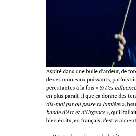
Aspiré dans une bulle d’ardeur, de for
de ses morceaux puissants, parfois s
percutantes à la fois «
Si t’es influenc
en plus paraît-il que ça donne des te
dis-moi par où passe ta lumièr
e », he
bande d’Art et d’Urgence
», qu’il fall
bien écrits, en français, c’est vraimen