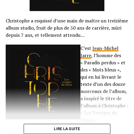
Christophe a esquissé d’une main de maître un treizième
album studio, fruit de plus de 50 ans de carrière, mûri
depuis 7 ans, et tellement attendu…
C’est
Jean-Michel
Jarre
, l’homme des
« Paradis perdus » et
des « Mots bleus »,
qui en lui livrant le
texte d’un des douze
morceaux de l’album,
a inspiré le titre de
l’album à Christophe :
« Les Vestiges du
Chaos ».
LIRE LA SUITE
Un opus d’une fulgurante modernité imaginé par