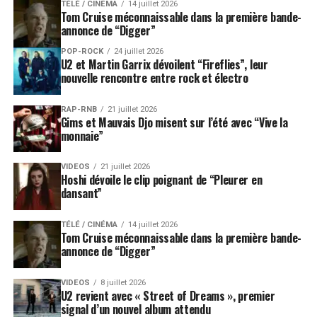
TÉLÉ / CINÉMA
14 juillet 2026
Tom Cruise méconnaissable dans la première bande-
annonce de “Digger”
POP-ROCK
24 juillet 2026
U2 et Martin Garrix dévoilent “Fireflies”, leur
nouvelle rencontre entre rock et électro
RAP-RNB
21 juillet 2026
Gims et Mauvais Djo misent sur l’été avec “Vive la
monnaie”
VIDEOS
21 juillet 2026
Hoshi dévoile le clip poignant de “Pleurer en
dansant”
TÉLÉ / CINÉMA
14 juillet 2026
Tom Cruise méconnaissable dans la première bande-
annonce de “Digger”
VIDEOS
8 juillet 2026
U2 revient avec « Street of Dreams », premier
signal d’un nouvel album attendu