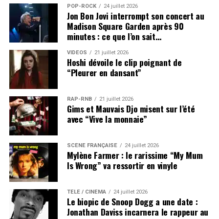
POP-ROCK
24 juillet 2026
Jon Bon Jovi interrompt son concert au
Madison Square Garden après 90
minutes : ce que l’on sait…
VIDEOS
21 juillet 2026
Hoshi dévoile le clip poignant de
“Pleurer en dansant”
RAP-RNB
21 juillet 2026
Gims et Mauvais Djo misent sur l’été
avec “Vive la monnaie”
SCÈNE FRANÇAISE
24 juillet 2026
Mylène Farmer : le rarissime “My Mum
Is Wrong” va ressortir en vinyle
TÉLÉ / CINÉMA
24 juillet 2026
Le biopic de Snoop Dogg a une date :
Jonathan Daviss incarnera le rappeur au