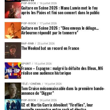
POP-ROCK
16 juillet 2026
Guitare en Scène 2026 : Manu Lanvin met le feu
après les Pixies et fini son concert dans le public
POP-ROCK
17 juillet 2026
Guitare en Scène 2026 : “Dieu envoya le déluge…
Airbourne répondit par le tonnerre”
RAP-RNB
23 juillet 2026
The Weeknd bat un record en France
SPORT
15 juillet 2026
France – Espagne : malgré la défaite des Bleus, M6
réalise une audience historique
TÉLÉ / CINÉMA
14 juillet 2026
Tom Cruise méconnaissable dans la première bande-
annonce de “Digger”
POP-ROCK
24 juillet 2026
U2 et Martin Garrix dévoilent “Fireflies”, leur
nouvelle rencontre entre rock et électro