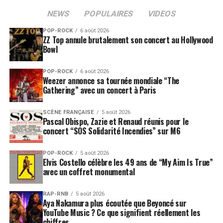
NEWS
POPULAIRES
VIDEOS
POP-ROCK
6 août 2026
ZZ Top annule brutalement son concert au Hollywood
Bowl
POP-ROCK
6 août 2026
Weezer annonce sa tournée mondiale “The
Gathering” avec un concert à Paris
SCÈNE FRANÇAISE
5 août 2026
Pascal Obispo, Zazie et Renaud réunis pour le
concert “SOS Solidarité Incendies” sur M6
POP-ROCK
5 août 2026
Elvis Costello célèbre les 49 ans de “My Aim Is True”
avec un coffret monumental
RAP-RNB
5 août 2026
Aya Nakamura plus écoutée que Beyoncé sur
YouTube Music ? Ce que signifient réellement les
chiffres