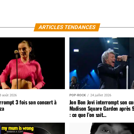
ARTICLES TENDANCES
3 août 2026
POP-ROCK
24 juillet 2026
rrompt 3 fois son concert à
Jon Bon Jovi interrompt son co
za
Madison Square Garden après 
: ce que l’on sait…