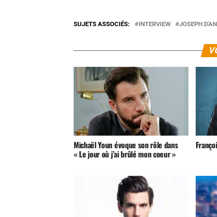
SUJETS ASSOCIÉS:
INTERVIEW
JOSEPH D'A
V
Michaël Youn évoque son rôle dans
Franço
« Le jour où j’ai brûlé mon coeur »