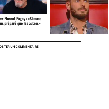
ew Florent Pagny : «Slimane
lus préparé que les autres»
M Pokora : « Je ne fait pas de la
musique pour être le meilleur
OSTER UN COMMENTAIRE
vendeur »