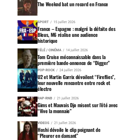
The Weeknd bat un record en France
SPORT
15 juillet 2026
France – Espagne : malgré la défaite des
Bleus, M6 réalise une audience
historique
TÉLÉ / CINÉMA
14 juillet 2026
Tom Cruise méconnaissable dans la
première bande-annonce de “Digger”
POP-ROCK
24 juillet 2026
U2 et Martin Garrix dévoilent “Fireflies”,
leur nouvelle rencontre entre rock et
électro
RAP-RNB
21 juillet 2026
Gims et Mauvais Djo misent sur l’été avec
“Vive la monnaie”
VIDEOS
21 juillet 2026
Hoshi dévoile le clip poignant de
“Pleurer en dansant”