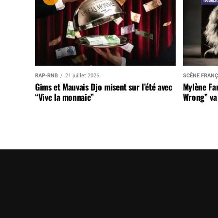
RAP-RNB
21 juillet 2026
SCÈNE FRANÇ
Gims et Mauvais Djo misent sur l’été avec
Mylène Far
“Vive la monnaie”
Wrong” va 