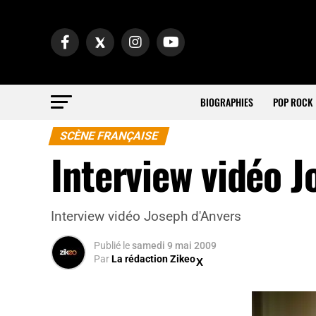
BIOGRAPHIES
POP ROCK
SCÈNE FRANÇAISE
Interview vidéo J
Interview vidéo Joseph d'Anvers
Publié
le
samedi 9 mai 2009
Par
La rédaction Zikeo