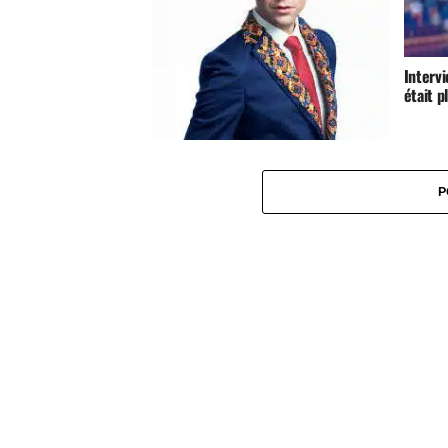
Intervi
était p
Mika : « Je suis transparent et franc
car je déteste perdre mon temps »
P