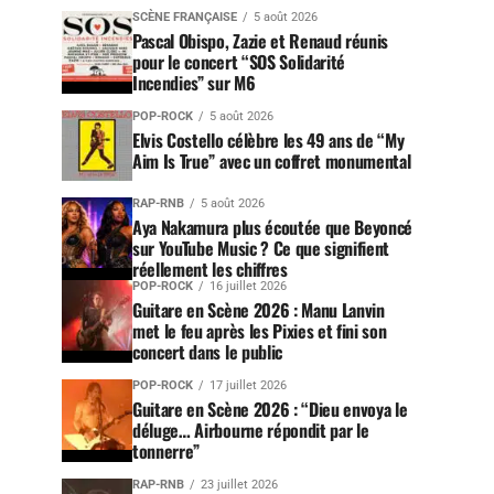
SCÈNE FRANÇAISE
5 août 2026
Pascal Obispo, Zazie et Renaud réunis
pour le concert “SOS Solidarité
Incendies” sur M6
POP-ROCK
5 août 2026
Elvis Costello célèbre les 49 ans de “My
Aim Is True” avec un coffret monumental
RAP-RNB
5 août 2026
Aya Nakamura plus écoutée que Beyoncé
sur YouTube Music ? Ce que signifient
réellement les chiffres
POP-ROCK
16 juillet 2026
Guitare en Scène 2026 : Manu Lanvin
met le feu après les Pixies et fini son
concert dans le public
POP-ROCK
17 juillet 2026
Guitare en Scène 2026 : “Dieu envoya le
déluge… Airbourne répondit par le
tonnerre”
RAP-RNB
23 juillet 2026