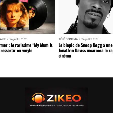
AISE
24 juillet 2026
TÉLÉ / CINÉMA
24 juillet 2026
mer : le rarissime “My Mum Is
Le biopic de Snoop Dogg a une 
ressortir en vinyle
Jonathan Daviss incarnera le r
cinéma