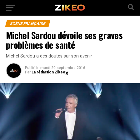
SCÈNE FRANÇAISE
Michel Sardou dévoile ses graves
problèmes de santé
Michel Sardou a des doutes sur son avenir
Publié
le
mardi 20 septembre 2016
Par
La rédaction Zikeo