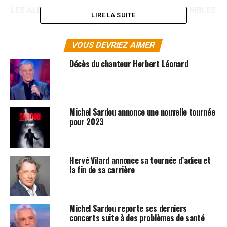
LES ALBUMS DE
MICHEL SARDOU
SONT DISPONIBLES
LIRE LA SUITE
SUR
AMAZON
VOUS DEVRIEZ AIMER
Décès du chanteur Herbert Léonard
Michel Sardou annonce une nouvelle tournée
pour 2023
Hervé Vilard annonce sa tournée d’adieu et
la fin de sa carrière
Michel Sardou reporte ses derniers
SUJETS ASSOCIÉS:
MICHEL SARDOU
concerts suite à des problèmes de santé