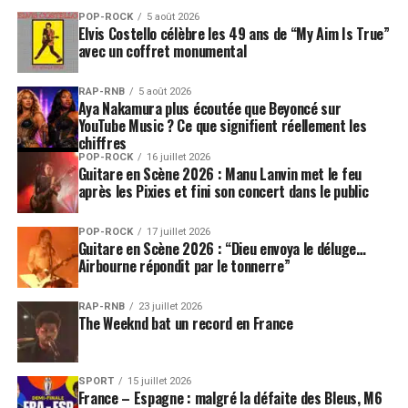
POP-ROCK
5 août 2026
Elvis Costello célèbre les 49 ans de “My Aim Is True”
avec un coffret monumental
RAP-RNB
5 août 2026
Aya Nakamura plus écoutée que Beyoncé sur
YouTube Music ? Ce que signifient réellement les
chiffres
POP-ROCK
16 juillet 2026
Guitare en Scène 2026 : Manu Lanvin met le feu
après les Pixies et fini son concert dans le public
POP-ROCK
17 juillet 2026
Guitare en Scène 2026 : “Dieu envoya le déluge…
Airbourne répondit par le tonnerre”
RAP-RNB
23 juillet 2026
The Weeknd bat un record en France
SPORT
15 juillet 2026
France – Espagne : malgré la défaite des Bleus, M6