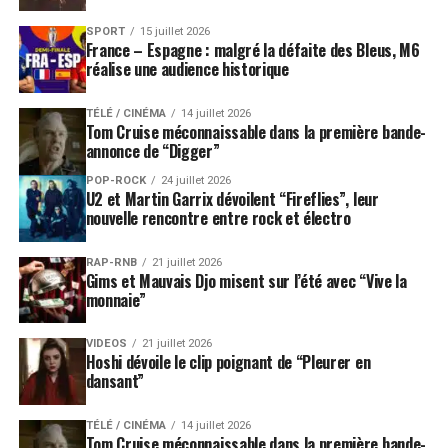
SPORT
15 juillet 2026
France – Espagne : malgré la défaite des Bleus, M6
réalise une audience historique
TÉLÉ / CINÉMA
14 juillet 2026
Tom Cruise méconnaissable dans la première bande-
annonce de “Digger”
POP-ROCK
24 juillet 2026
U2 et Martin Garrix dévoilent “Fireflies”, leur
nouvelle rencontre entre rock et électro
RAP-RNB
21 juillet 2026
Gims et Mauvais Djo misent sur l’été avec “Vive la
monnaie”
VIDEOS
21 juillet 2026
Hoshi dévoile le clip poignant de “Pleurer en
dansant”
TÉLÉ / CINÉMA
14 juillet 2026
Tom Cruise méconnaissable dans la première bande-