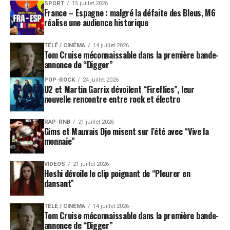
SPORT
15 juillet 2026
France – Espagne : malgré la défaite des Bleus, M6
réalise une audience historique
TÉLÉ / CINÉMA
14 juillet 2026
Tom Cruise méconnaissable dans la première bande-
annonce de “Digger”
POP-ROCK
24 juillet 2026
U2 et Martin Garrix dévoilent “Fireflies”, leur
nouvelle rencontre entre rock et électro
RAP-RNB
21 juillet 2026
Gims et Mauvais Djo misent sur l’été avec “Vive la
monnaie”
VIDEOS
21 juillet 2026
Hoshi dévoile le clip poignant de “Pleurer en
dansant”
TÉLÉ / CINÉMA
14 juillet 2026
Tom Cruise méconnaissable dans la première bande-
annonce de “Digger”