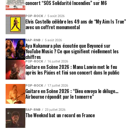
concert “SOS Solidarité Incendies” sur M6
POP-ROCK
5 août 2026
Elvis Costello célèbre les 49 ans de “My Aim Is True”
avec un coffret monumental
RAP-RNB
5 août 2026
Aya Nakamura plus écoutée que Beyoncé sur
YouTube Music ? Ce que signifient réellement les
chiffres
POP-ROCK
16 juillet 2026
Guitare en Scène 2026 : Manu Lanvin met le feu
après les Pixies et fini son concert dans le public
POP-ROCK
17 juillet 2026
Guitare en Scène 2026 : “Dieu envoya le déluge…
Airbourne répondit par le tonnerre”
RAP-RNB
23 juillet 2026
The Weeknd bat un record en France