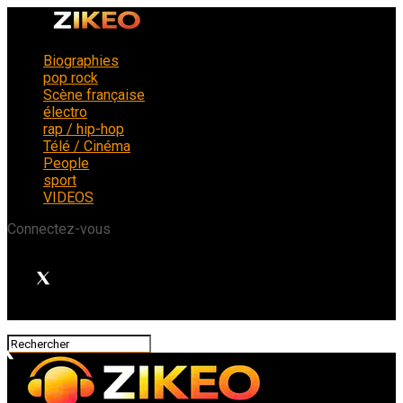
Biographies
pop rock
Scène française
électro
rap / hip-hop
Télé / Cinéma
People
sport
VIDEOS
Connectez-vous