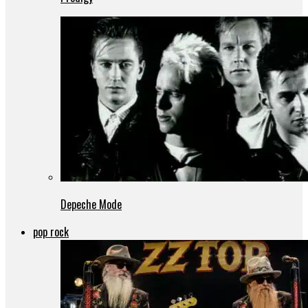
Depeche Mode
pop rock