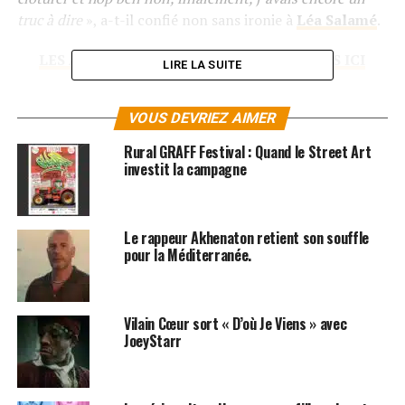
truc à dire
», a-t-il confié non sans ironie à
Léa Salamé
.
LES ALBUMS DE NTM SONT DISPONIBLES ICI
LIRE LA SUITE
SUJETS ASSOCIÉS:
JOEYSTARR
KOOL SHEN
LEA SALAME
VOUS DEVRIEZ AIMER
NTM
Rural GRAFF Festival : Quand le Street Art
investit la campagne
Le rappeur Akhenaton retient son souffle
pour la Méditerranée.
Vilain Cœur sort « D’où Je Viens » avec
JoeyStarr