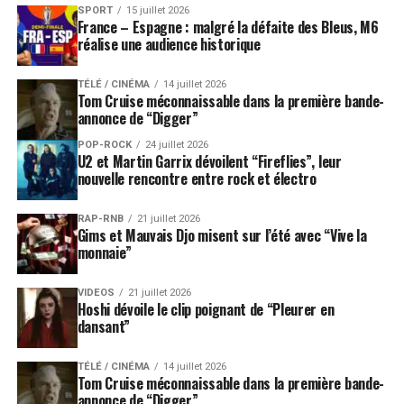
SPORT
15 juillet 2026
France – Espagne : malgré la défaite des Bleus, M6
réalise une audience historique
TÉLÉ / CINÉMA
14 juillet 2026
Tom Cruise méconnaissable dans la première bande-
annonce de “Digger”
POP-ROCK
24 juillet 2026
U2 et Martin Garrix dévoilent “Fireflies”, leur
nouvelle rencontre entre rock et électro
RAP-RNB
21 juillet 2026
Gims et Mauvais Djo misent sur l’été avec “Vive la
monnaie”
VIDEOS
21 juillet 2026
Hoshi dévoile le clip poignant de “Pleurer en
dansant”
TÉLÉ / CINÉMA
14 juillet 2026
Tom Cruise méconnaissable dans la première bande-
annonce de “Digger”