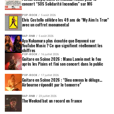
concert “SOS Solidarité Incendies” sur M6
POP-ROCK
5 août 2026
Elvis Costello célèbre les 49 ans de “My Aim Is True”
avec un coffret monumental
RAP-RNB
5 août 2026
Aya Nakamura plus écoutée que Beyoncé sur
YouTube Music ? Ce que signifient réellement les
chiffres
POP-ROCK
16 juillet 2026
Guitare en Scène 2026 : Manu Lanvin met le feu
après les Pixies et fini son concert dans le public
POP-ROCK
17 juillet 2026
Guitare en Scène 2026 : “Dieu envoya le déluge…
Airbourne répondit par le tonnerre”
RAP-RNB
23 juillet 2026
The Weeknd bat un record en France