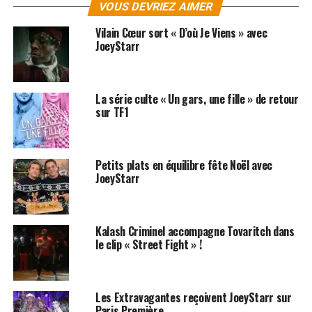
VOUS DEVRIEZ AIMER
une figure connue du grand public au fil de ses démêlés
avec la justice. Malgré cela, son manager Sébastien
Vilain Cœur sort « D’où Je Viens » avec
Farran lui reconnaît une qualité première, celle de
JoeyStarr
l'authenticité qui se reflète dans ses textes : Joey la
Starr est un personnage entier.
La série culte « Un gars, une fille » de retour
sur TF1
SUJETS ASSOCIÉS:
JOEYSTARR
Petits plats en équilibre fête Noël avec
JoeyStarr
Kalash Criminel accompagne Tovaritch dans
le clip « Street Fight » !
Les Extravagantes reçoivent JoeyStarr sur
Paris Première