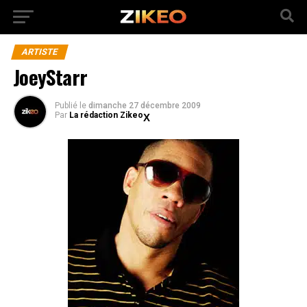
ARTISTE
JoeyStarr
Publié
le
dimanche 27 décembre 2009
Par
La rédaction Zikeo