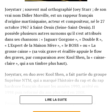
Joeystarr ; souvent mal orthographié Joey Starr ; de son
vrai nom Didier Morville, est un rappeur français
d'origine martiniquaise, acteur et compositeur, né le 27
octobre 1967 à Saint-Denis (Seine-Saint-Denis). Il
possède plusieurs autres surnoms qu'il s'est attribués
dans ses chansons : « Jaguarr Gorgone », « Double R »,
« L'Expert de la Maison Mère », « le BOSS » ou « La
grosse caisse » (sa voix grave et éraillée appuie le flow
des graves, par comparaison avec Kool Shen, la « caisse-
claire », qui a un timbre plus haut).
Joeystarr, en duo avec Kool Shen, a fait partie du groupe
Suprême NTM, qui a marqué l'histoire du rap et du rap
hardcore français durant les années 1990, arrêté en
1998 puis reformé dix ans plus tard en 2008.
LIRE LA SUITE
Personnage ambivalent, rappeur à la personnalité
instable, parfois violente, Joey le Bad Boy est devenu