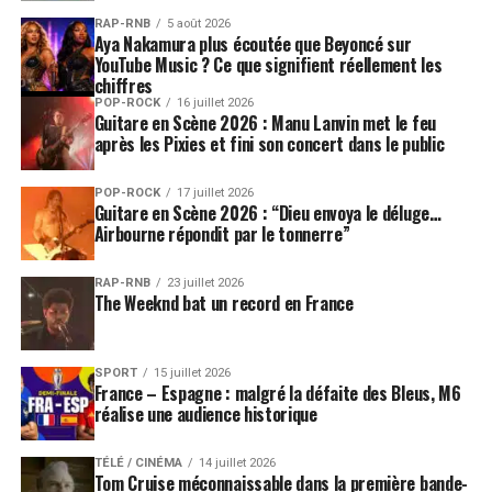
RAP-RNB
5 août 2026
Aya Nakamura plus écoutée que Beyoncé sur
YouTube Music ? Ce que signifient réellement les
chiffres
POP-ROCK
16 juillet 2026
Guitare en Scène 2026 : Manu Lanvin met le feu
après les Pixies et fini son concert dans le public
POP-ROCK
17 juillet 2026
Guitare en Scène 2026 : “Dieu envoya le déluge…
Airbourne répondit par le tonnerre”
RAP-RNB
23 juillet 2026
The Weeknd bat un record en France
SPORT
15 juillet 2026
France – Espagne : malgré la défaite des Bleus, M6
réalise une audience historique
TÉLÉ / CINÉMA
14 juillet 2026
Tom Cruise méconnaissable dans la première bande-