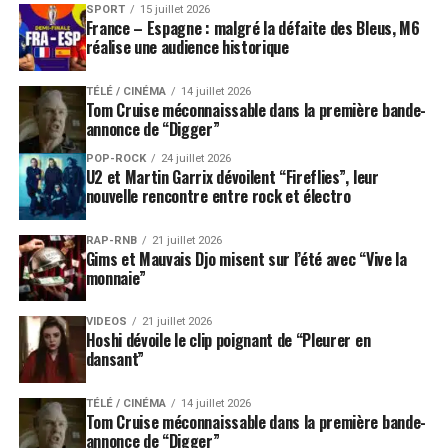
SPORT
15 juillet 2026
France – Espagne : malgré la défaite des Bleus, M6
réalise une audience historique
TÉLÉ / CINÉMA
14 juillet 2026
Tom Cruise méconnaissable dans la première bande-
annonce de “Digger”
POP-ROCK
24 juillet 2026
U2 et Martin Garrix dévoilent “Fireflies”, leur
nouvelle rencontre entre rock et électro
RAP-RNB
21 juillet 2026
Gims et Mauvais Djo misent sur l’été avec “Vive la
monnaie”
VIDEOS
21 juillet 2026
Hoshi dévoile le clip poignant de “Pleurer en
dansant”
TÉLÉ / CINÉMA
14 juillet 2026
Tom Cruise méconnaissable dans la première bande-
annonce de “Digger”