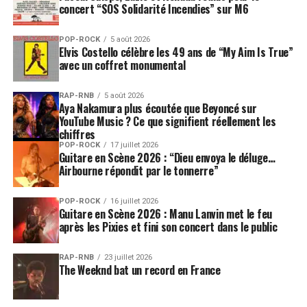
concert “SOS Solidarité Incendies” sur M6
POP-ROCK
5 août 2026
Elvis Costello célèbre les 49 ans de “My Aim Is True”
avec un coffret monumental
RAP-RNB
5 août 2026
Aya Nakamura plus écoutée que Beyoncé sur
YouTube Music ? Ce que signifient réellement les
chiffres
POP-ROCK
17 juillet 2026
Guitare en Scène 2026 : “Dieu envoya le déluge…
Airbourne répondit par le tonnerre”
POP-ROCK
16 juillet 2026
Guitare en Scène 2026 : Manu Lanvin met le feu
après les Pixies et fini son concert dans le public
RAP-RNB
23 juillet 2026
The Weeknd bat un record en France