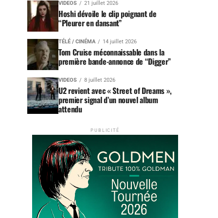
VIDEOS
21 juillet 2026
Hoshi dévoile le clip poignant de
“Pleurer en dansant”
TÉLÉ / CINÉMA
14 juillet 2026
Tom Cruise méconnaissable dans la
première bande-annonce de “Digger”
VIDEOS
8 juillet 2026
U2 revient avec « Street of Dreams »,
premier signal d’un nouvel album
attendu
PUBLICITÉ