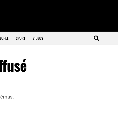
EOPLE
SPORT
VIDEOS
ffusé
inémas.