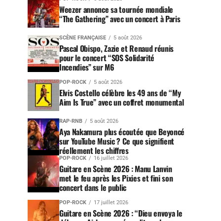
Weezer annonce sa tournée mondiale
“The Gathering” avec un concert à Paris
SCÈNE FRANÇAISE
5 août 2026
Pascal Obispo, Zazie et Renaud réunis
pour le concert “SOS Solidarité
Incendies” sur M6
POP-ROCK
5 août 2026
Elvis Costello célèbre les 49 ans de “My
Aim Is True” avec un coffret monumental
RAP-RNB
5 août 2026
Aya Nakamura plus écoutée que Beyoncé
sur YouTube Music ? Ce que signifient
réellement les chiffres
POP-ROCK
16 juillet 2026
Guitare en Scène 2026 : Manu Lanvin
met le feu après les Pixies et fini son
concert dans le public
POP-ROCK
17 juillet 2026
Guitare en Scène 2026 : “Dieu envoya le