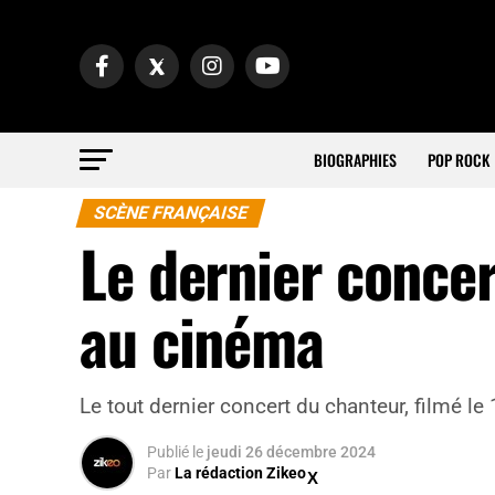
BIOGRAPHIES
POP ROCK
SCÈNE FRANÇAISE
Le dernier concer
au cinéma
Le tout dernier concert du chanteur, filmé 
Publié
le
jeudi 26 décembre 2024
Par
La rédaction Zikeo