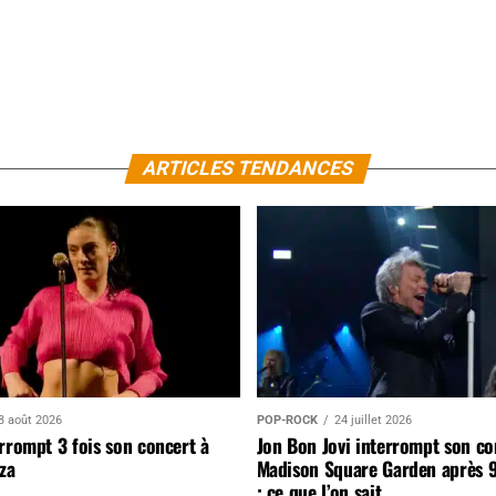
ARTICLES TENDANCES
3 août 2026
POP-ROCK
24 juillet 2026
rrompt 3 fois son concert à
Jon Bon Jovi interrompt son co
za
Madison Square Garden après 
: ce que l’on sait…