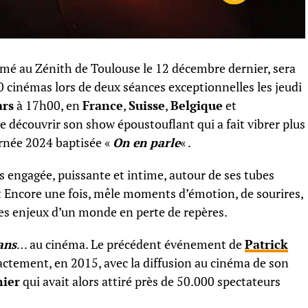
filmé au Zénith de Toulouse le 12 décembre dernier, sera
50 cinémas lors de deux séances exceptionnelles les jeudi
ars
à 17h00, en
France
,
Suisse
,
Belgique
et
e découvrir son show époustouflant qui a fait vibrer plus
urnée 2024 baptisée «
On en parle
« .
is engagée, puissante et intime, autour de ses tubes
Encore une fois, mêle moments d’émotion, de sourires,
 les enjeux d’un monde en perte de repères.
ans
… au cinéma. Le précédent événement de
Patrick
xactement, en 2015, avec la diffusion au cinéma de son
nier
qui avait alors attiré près de 50.000 spectateurs