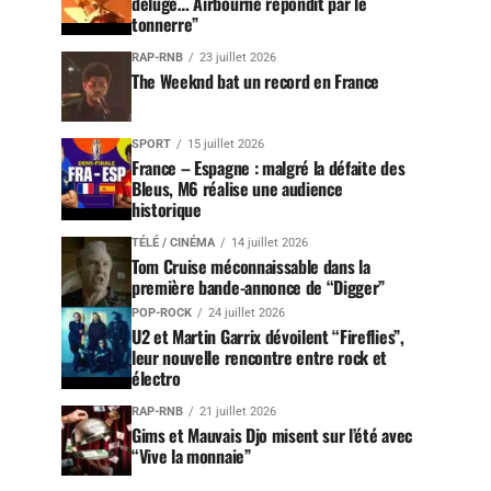
déluge… Airbourne répondit par le
tonnerre”
RAP-RNB
23 juillet 2026
The Weeknd bat un record en France
SPORT
15 juillet 2026
France – Espagne : malgré la défaite des
Bleus, M6 réalise une audience
historique
TÉLÉ / CINÉMA
14 juillet 2026
Tom Cruise méconnaissable dans la
première bande-annonce de “Digger”
POP-ROCK
24 juillet 2026
U2 et Martin Garrix dévoilent “Fireflies”,
leur nouvelle rencontre entre rock et
électro
RAP-RNB
21 juillet 2026
Gims et Mauvais Djo misent sur l’été avec
“Vive la monnaie”