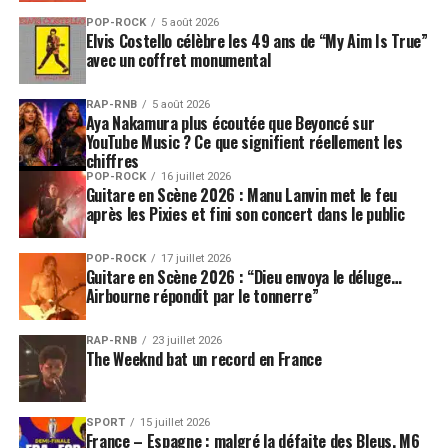
POP-ROCK
5 août 2026
Elvis Costello célèbre les 49 ans de “My Aim Is True”
avec un coffret monumental
RAP-RNB
5 août 2026
Aya Nakamura plus écoutée que Beyoncé sur
YouTube Music ? Ce que signifient réellement les
chiffres
POP-ROCK
16 juillet 2026
Guitare en Scène 2026 : Manu Lanvin met le feu
après les Pixies et fini son concert dans le public
POP-ROCK
17 juillet 2026
Guitare en Scène 2026 : “Dieu envoya le déluge…
Airbourne répondit par le tonnerre”
RAP-RNB
23 juillet 2026
The Weeknd bat un record en France
SPORT
15 juillet 2026
France – Espagne : malgré la défaite des Bleus, M6