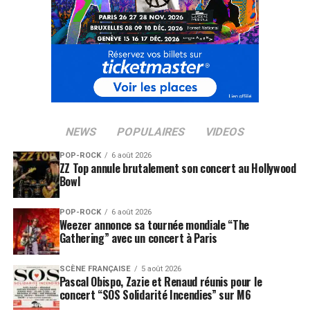
Les billets sont déjà disponibles à la vente et certaines
dates affichent un succès fulgurant. Pour ne pas
manquer cette occasion unique, il est conseillé de
réserver au plus vite via les plateformes de billetterie en
ligne comme
Ticketmaster
!
Véronique Sanson
prouve une fois de plus qu’elle
demeure une icône incontournable de la scène musicale
française. Cette tournée 2025 s’annonce comme un
NEWS
POPULAIRES
VIDEOS
événement phare, un moment privilégié entre une
POP-ROCK
6 août 2026
artiste et son public, porté par la magie de la musique et
ZZ Top annule brutalement son concert au Hollywood
la passion du partage.
Bowl
POP-ROCK
6 août 2026
RÉSERVER VOS BILLETS
Weezer annonce sa tournée mondiale “The
Gathering” avec un concert à Paris
SUJETS ASSOCIÉS:
VERONIQUE SANSON
SCÈNE FRANÇAISE
5 août 2026
Pascal Obispo, Zazie et Renaud réunis pour le
concert “SOS Solidarité Incendies” sur M6