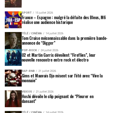
SPORT
15 juillet 2026
France – Espagne : malgré la défaite des Bleus, M6
réalise une audience historique
TÉLÉ / CINÉMA
14 juillet 2026
Tom Cruise méconnaissable dans la première bande-
annonce de “Digger”
POP-ROCK
24 juillet 2026
U2 et Martin Garrix dévoilent “Fireflies”, leur
nouvelle rencontre entre rock et électro
RAP-RNB
21 juillet 2026
Gims et Mauvais Djo misent sur l’été avec “Vive la
monnaie”
VIDEOS
21 juillet 2026
Hoshi dévoile le clip poignant de “Pleurer en
dansant”
TÉLÉ / CINÉMA
14 juillet 2026