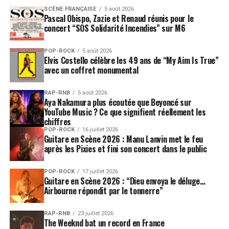
SCÈNE FRANÇAISE
5 août 2026
Pascal Obispo, Zazie et Renaud réunis pour le
concert “SOS Solidarité Incendies” sur M6
POP-ROCK
5 août 2026
Elvis Costello célèbre les 49 ans de “My Aim Is True”
avec un coffret monumental
RAP-RNB
5 août 2026
Aya Nakamura plus écoutée que Beyoncé sur
YouTube Music ? Ce que signifient réellement les
chiffres
POP-ROCK
16 juillet 2026
Guitare en Scène 2026 : Manu Lanvin met le feu
après les Pixies et fini son concert dans le public
POP-ROCK
17 juillet 2026
Guitare en Scène 2026 : “Dieu envoya le déluge…
Airbourne répondit par le tonnerre”
RAP-RNB
23 juillet 2026
The Weeknd bat un record en France