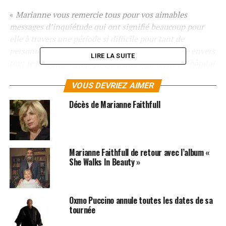
«
Marianne vous remercie tous pour vos aimables
messages d’inquiétude qui ont signifié beaucoup pour
elle à travers une période si difficile pour tant de
personnes. Elle est également très reconnaissante envers
LIRE LA SUITE
tout le personnel du NHS qui a pris soin d’elle à l’hôpital
et, sans aucun doute, lui a sauvé la vie
», est-il ajouté
VOUS DEVRIEZ AIMER
dans un second tweet.
Décès de Marianne Faithfull
LES ALBUMS DE MARIANNE FAITHFULL SONT
DISPONIBLES SUR
ITUNES
ET
AMAZON
SUJETS ASSOCIÉS:
CORONAVIRUS
MARIANNE FAITHFULL
Marianne Faithfull de retour avec l’album «
She Walks In Beauty »
Oxmo Puccino annule toutes les dates de sa
tournée