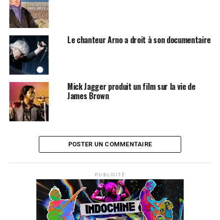
Retour en enfance, retour aux sources pour préparer la
sortie de son premier album «
Vivo en Panama
». Son
ami
Piergab
à la caméra, il signe la réalisation de son
Le chanteur Arno a droit à son documentaire
premier documentaire, à découvrir très bientôt.
Mick Jagger produit un film sur la vie de
James Brown
POSTER UN COMMENTAIRE
PUBLICITÉ
SUJETS ASSOCIÉS:
DOCUMENTAIRE