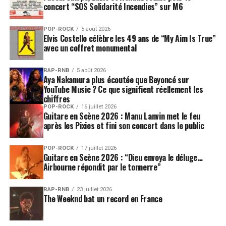
concert “SOS Solidarité Incendies” sur M6
POP-ROCK
5 août 2026
Elvis Costello célèbre les 49 ans de “My Aim Is True”
avec un coffret monumental
RAP-RNB
5 août 2026
Aya Nakamura plus écoutée que Beyoncé sur
YouTube Music ? Ce que signifient réellement les
chiffres
POP-ROCK
16 juillet 2026
Guitare en Scène 2026 : Manu Lanvin met le feu
après les Pixies et fini son concert dans le public
POP-ROCK
17 juillet 2026
Guitare en Scène 2026 : “Dieu envoya le déluge…
Airbourne répondit par le tonnerre”
RAP-RNB
23 juillet 2026
The Weeknd bat un record en France