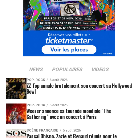
croissante des studios à s’appuyer sur des personnalités
locales pour leurs campagnes. Après le footballeur
Kylian Mbappé
pour
FIFA
ou
Jean-Claude Van
Damme
pour
Call of Duty : Modern Warfare 3
, c’est
désormais
Philippe Etchebest
qui rejoint l’univers du
jeu vidéo… le temps d’un trailer culinaire explosif.
RETROUVEZ TOUT L’UNIVERS DE PHILIPPE
ETCHEBEST ICI
NEWS
POPULAIRES
VIDEOS
SUJETS ASSOCIÉS:
CYRIL LIGNAC
PHILIPPE ETCHEBEST
POP-ROCK
6 août 2026
ZZ Top annule brutalement son concert au Hollywood
Bowl
POP-ROCK
6 août 2026
Weezer annonce sa tournée mondiale “The
Gathering” avec un concert à Paris
SCÈNE FRANÇAISE
5 août 2026
Pascal Obispo, Zazie et Renaud réunis pour le