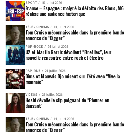
SPORT
15 juillet 2026
France – Espagne : malgré la défaite des Bleus, M6
réalise une audience historique
TÉLÉ / CINÉMA
14 juillet 2026
Tom Cruise méconnaissable dans la première bande-
annonce de “Digger”
POP-ROCK
24 juillet 2026
U2 et Martin Garrix dévoilent “Fireflies”, leur
nouvelle rencontre entre rock et électro
RAP-RNB
21 juillet 2026
Gims et Mauvais Djo misent sur l’été avec “Vive la
monnaie”
VIDEOS
21 juillet 2026
Hoshi dévoile le clip poignant de “Pleurer en
dansant”
TÉLÉ / CINÉMA
14 juillet 2026
Tom Cruise méconnaissable dans la première bande-
annonce de “Digger”