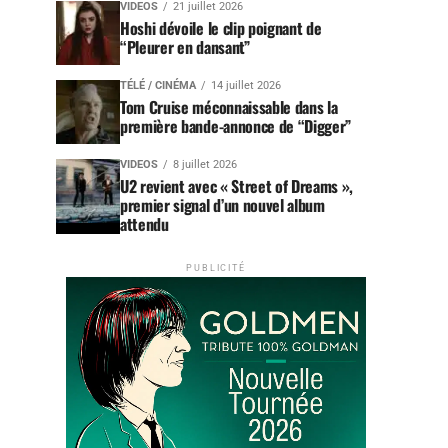
VIDEOS
21 juillet 2026
Hoshi dévoile le clip poignant de
“Pleurer en dansant”
TÉLÉ / CINÉMA
14 juillet 2026
Tom Cruise méconnaissable dans la
première bande-annonce de “Digger”
VIDEOS
8 juillet 2026
U2 revient avec « Street of Dreams »,
premier signal d’un nouvel album
attendu
PUBLICITÉ