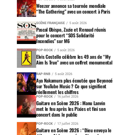
Weezer annonce sa tournée mondiale
“The Gathering” avec un concert à Paris
SCÈNE FRANÇAISE
5 août 2026
Pascal Obispo, Zazie et Renaud réunis
pour le concert “SOS Solidarité
Incendies” sur M6
POP-ROCK
5 août 2026
Elvis Costello célèbre les 49 ans de “My
Aim Is True” avec un coffret monumental
RAP-RNB
5 août 2026
Aya Nakamura plus écoutée que Beyoncé
sur YouTube Music ? Ce que signifient
réellement les chiffres
POP-ROCK
16 juillet 2026
Guitare en Scène 2026 : Manu Lanvin
met le feu après les Pixies et fini son
concert dans le public
POP-ROCK
17 juillet 2026
Guitare en Scène 2026 : “Dieu envoya le