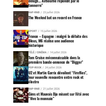
déluge… Airbourne répondit par le
tonnerre”
RAP-RNB
23 juillet 2026
The Weeknd bat un record en France
SPORT
15 juillet 2026
France – Espagne : malgré la défaite des
Bleus, M6 réalise une audience
historique
TÉLÉ / CINÉMA
14 juillet 2026
Tom Cruise méconnaissable dans la
première bande-annonce de “Digger”
POP-ROCK
24 juillet 2026
U2 et Martin Garrix dévoilent “Fireflies”,
leur nouvelle rencontre entre rock et
électro
RAP-RNB
21 juillet 2026
Gims et Mauvais Djo misent sur l’été avec
“Vive la monnaie”