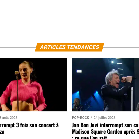
ARTICLES TENDANCES
3 août 2026
POP-ROCK
24 juillet 2026
rrompt 3 fois son concert à
Jon Bon Jovi interrompt son co
za
Madison Square Garden après 
: ce que l’on sait…