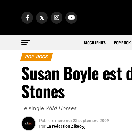
BIOGRAPHIES
POP ROCK
POP-ROCK
Susan Boyle est d
Stones
Le single
Wild Horses
Publié
le
mercredi 23 septembre 2009
Par
La rédaction Zikeo