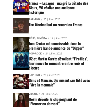
France – Espagne : malgré la défaite des
Bleus, M6 réalise une audience
historique
RAP-RNB
23 juillet 2026
The Weeknd bat un record en France
TÉLÉ / CINÉMA
14 juillet 2026
Tom Cruise méconnaissable dans la
première bande-annonce de “Digger”
POP-ROCK
24 juillet 2026
U2 et Martin Garrix dévoilent “Fireflies”,
leur nouvelle rencontre entre rock et
électro
RAP-RNB
21 juillet 2026
Gims et Mauvais Djo misent sur l’été avec
“Vive la monnaie”
VIDEOS
21 juillet 2026
Hoshi dévoile le clip poignant de
“Pleurer en dansant”