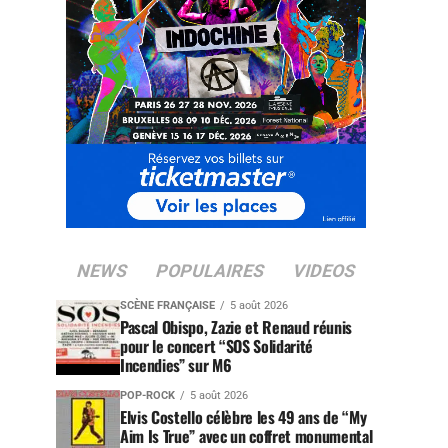
NEWS
POPULAIRES
VIDEOS
SCÈNE FRANÇAISE
5 août 2026
Pascal Obispo, Zazie et Renaud réunis
pour le concert “SOS Solidarité
Incendies” sur M6
POP-ROCK
5 août 2026
Elvis Costello célèbre les 49 ans de “My
Aim Is True” avec un coffret monumental