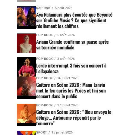
RAP-RNB
5 août 2026
Aya Nakamura plus écoutée que Beyoncé
sur YouTube Music ? Ce que signifient
réellement les chiffres
POP-ROCK
5 août 2026
Ariana Grande confirme sa pause après
sa tournée mondiale
POP-ROCK
3 août 2026
Lorde interrompt 3 fois son concert à
Lollapalooza
POP-ROCK
16 juillet 2026
Guitare en Scène 2026 : Manu Lanvin
met le feu après les Pixies et fini son
concert dans le public
POP-ROCK
17 juillet 2026
Guitare en Scène 2026 : “Dieu envoya le
déluge… Airbourne répondit par le
tonnerre”
SPORT
15 juillet 2026