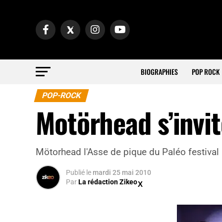
BIOGRAPHIES
POP ROCK
POP-ROCK
Motörhead s’invit
Mötorhead l'Asse de pique du Paléo festival
Publié
le
mardi 25 mai 2010
Par
La rédaction Zikeo