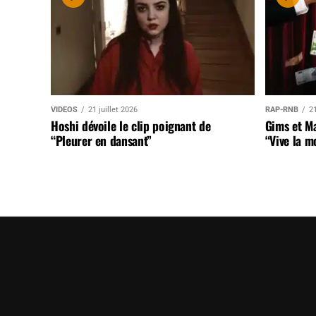
VIDEOS
21 juillet 2026
RAP-RNB
21
Hoshi dévoile le clip poignant de
Gims et Ma
“Pleurer en dansant”
“Vive la m