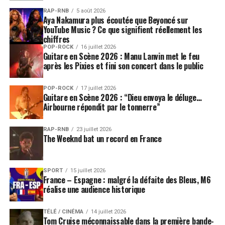
plaisir à jouer sur les doubles sens et les sens cachés.
RAP-RNB
5 août 2026
Aya Nakamura plus écoutée que Beyoncé sur
Selon Damien, toutes les chansons s'adressent
YouTube Music ? Ce que signifient réellement les
directement à l'auditeur de par la présence de la
chiffres
deuxième personne du singulier (« tu ») dans chacune
POP-ROCK
16 juillet 2026
Guitare en Scène 2026 : Manu Lanvin met le feu
d'elles.
après les Pixies et fini son concert dans le public
En juin 2005, suite à la tournée électrique de son dernier
POP-ROCK
17 juillet 2026
album, il quitte Universal Music (pour qui il devait
Guitare en Scène 2026 : “Dieu envoya le déluge…
encore un album) et entame sa première grande
Airbourne répondit par le tonnerre”
tournée acoustique : il s'y produit seul sur scène la
plupart du temps, entouré de plusieurs guitares, d'un
RAP-RNB
23 juillet 2026
The Weeknd bat un record en France
piano et d'un clavier.
SPORT
15 juillet 2026
France – Espagne : malgré la défaite des Bleus, M6
réalise une audience historique
SUJETS ASSOCIÉS:
DAMIEN SAEZ
SAEZ
TÉLÉ / CINÉMA
14 juillet 2026
Tom Cruise méconnaissable dans la première bande-