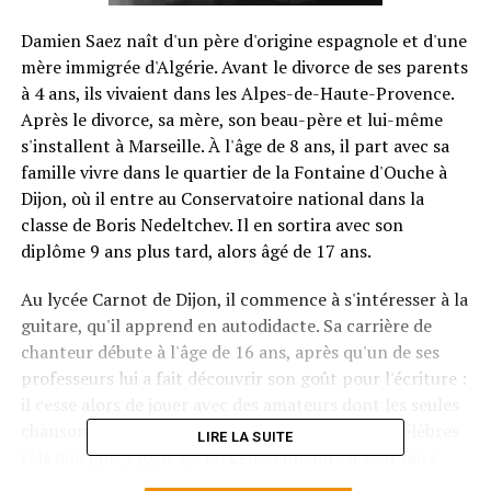
Damien Saez naît d'un père d'origine espagnole et d'une
mère immigrée d'Algérie. Avant le divorce de ses parents
à 4 ans, ils vivaient dans les Alpes-de-Haute-Provence.
Après le divorce, sa mère, son beau-père et lui-même
s'installent à Marseille. À l'âge de 8 ans, il part avec sa
famille vivre dans le quartier de la Fontaine d'Ouche à
Dijon, où il entre au Conservatoire national dans la
classe de Boris Nedeltchev. Il en sortira avec son
diplôme 9 ans plus tard, alors âgé de 17 ans.
Au lycée Carnot de Dijon, il commence à s'intéresser à la
guitare, qu'il apprend en autodidacte. Sa carrière de
chanteur débute à l'âge de 16 ans, après qu'un de ses
professeurs lui a fait découvrir son goût pour l'écriture :
il cesse alors de jouer avec des amateurs dont les seules
chansons sont des reprises de groupes de rock célèbres
LIRE LA SUITE
tels que
Pink Floyd
,
U2
ou Led Zeppelin : il veut faire
connaître les chansons qu'il a écrites, pensant qu'elles