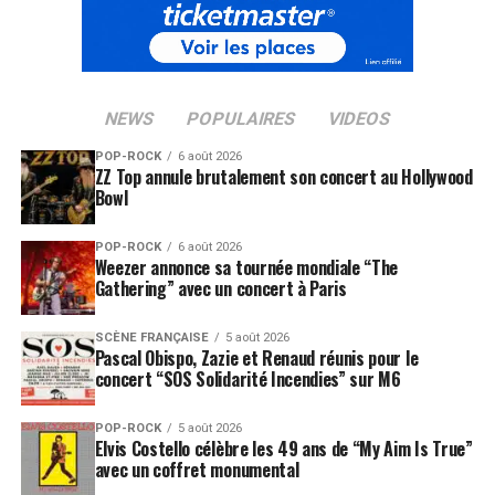
par Brian de Palma pour participer à la création de la
bande originale du film Femme fatale, qui sort en salles
en avril 2002. La chanson qui a été choisie pour
l'occasion,
Sexe
, extraite de son deuxième album, fait
NEWS
POPULAIRES
VIDEOS
alors beaucoup de bruit : du fait de ses paroles crues,
certaines radios refusent de diffuser la chanson, et le
POP-ROCK
6 août 2026
ZZ Top annule brutalement son concert au Hollywood
clip n'est pas diffusé à la télévision.
Bowl
Le 21 avril 2002, lendemain du premier tour de
POP-ROCK
6 août 2026
l'élection présidentielle, il publie gratuitement sur
Weezer annonce sa tournée mondiale “The
Internet une chanson écrite et enregistrée en environ
Gathering” avec un concert à Paris
dix heures,
Fils de France
.
SCÈNE FRANÇAISE
5 août 2026
Pascal Obispo, Zazie et Renaud réunis pour le
Le 31 août 2004, ayant quitté Island pour Barclay, un
concert “SOS Solidarité Incendies” sur M6
autre label Universal Music, il sort son troisième album,
« Debbie », clairement orienté rock dans son
POP-ROCK
5 août 2026
instrumentation, et dont les textes, dans l'ensemble
Elvis Costello célèbre les 49 ans de “My Aim Is True”
moins engagés qu'auparavant, sont à la fois plus
avec un coffret monumental
poétiques et plus crus. Dans cet album, Saez prend