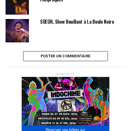
En 2001, il offre sur Internet une œuvre musicale d'un
peu moins d'une demi-heure, intitulée Katagena, en
libre téléchargement[4]. Celle-ci se présente sous la
SÜEÜR, Show Bouillant à La Boule Noire
forme d'une mini-symphonie divisée en six morceaux
presque sans paroles, à la frontière entre le rock et la
musique électronique, ponctuée de ballades de piano. Le
3 décembre de la même année, il publie son premier et à
ce jour unique recueil de poèmes,
À ton nom
, et
POSTER UN COMMENTAIRE
participe à l'album-hommage à Georges Brassens, Les
« Oiseaux de passage », en reprenant
La Prière
.
PUBLICITÉ
Le 26 mars 2002, il publie son deuxième album, intitulé
God blesse
, qui est en fait un double album se
distinguant par la variété des styles musicaux, allant du
rock et de la pop politiques, romantiques voire
psychédéliques à la dance et la techno, en passant par
des chansons-hommage à la Chanson française et des
plages instrumentales où Damien joue au piano
accompagné d'un orchestre. Il est également contacté