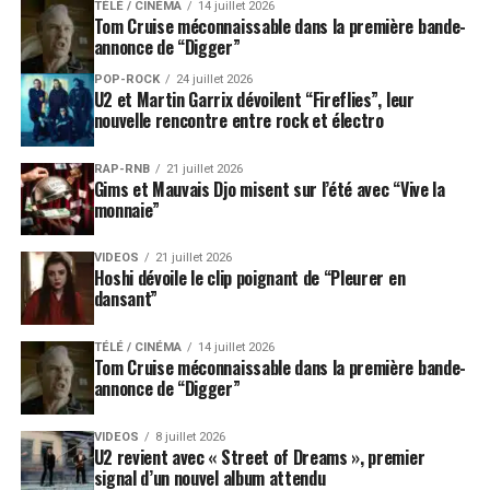
TÉLÉ / CINÉMA
14 juillet 2026
Tom Cruise méconnaissable dans la première bande-
annonce de “Digger”
POP-ROCK
24 juillet 2026
U2 et Martin Garrix dévoilent “Fireflies”, leur
nouvelle rencontre entre rock et électro
RAP-RNB
21 juillet 2026
Gims et Mauvais Djo misent sur l’été avec “Vive la
monnaie”
VIDEOS
21 juillet 2026
Hoshi dévoile le clip poignant de “Pleurer en
dansant”
TÉLÉ / CINÉMA
14 juillet 2026
Tom Cruise méconnaissable dans la première bande-
annonce de “Digger”
VIDEOS
8 juillet 2026
U2 revient avec « Street of Dreams », premier
signal d’un nouvel album attendu