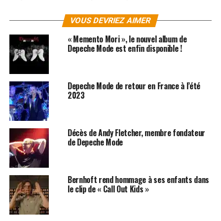
tout ce qui est en marge, plusieurs écoutes sont
nécessaires pour en comprendre le sens, voir apprécier
VOUS DEVRIEZ AIMER
ces compositions aussi organisé qu’un tétris 3D. Claviers
« Memento Mori », le nouvel album de
synthétiques, mélodies déstructurées, rythmiques à
Depeche Mode est enfin disponible !
contrepied, Deerhoof excelle dans la superposition de
sonorités, sans recherche de cohérence. Un jeu
volontairement expérimental parfois difficile à suivre. A
Depeche Mode de retour en France à l’été
écouter avec un tube d’aspro ou un prof de l’IRCAM…
2023
LES ALBUMS DE DEERHOOF SONT DISPONIBLES SUR
AMAZON
Décès de Andy Fletcher, membre fondateur
de Depeche Mode
SUJETS ASSOCIÉS:
DEPECHE MODE
GIRLS IN HAWAII
Bernhoft rend hommage à ses enfants dans
le clip de « Call Out Kids »