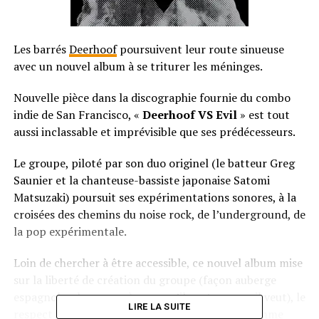
Les barrés
Deerhoof
poursuivent leur route sinueuse
avec un nouvel album à se triturer les méninges.
Nouvelle pièce dans la discographie fournie du combo
indie de San Francisco, «
Deerhoof VS Evil
» est tout
aussi inclassable et imprévisible que ses prédécesseurs.
Le groupe, piloté par son duo originel (le batteur Greg
Saunier et la chanteuse-bassiste japonaise Satomi
Matsuzaki) poursuit ses expérimentations sonores, à la
croisées des chemins du noise rock, de l’underground, de
la pop expérimentale.
Loin de chercher à être accessible, ce nouvel album mise
sur la liberté de création du groupe (façon auberge
espagnole, chacun amène ce qu’il veut comme il veut), le
LIRE LA SUITE
respect de leur cher esprit do-it your self. Et comme