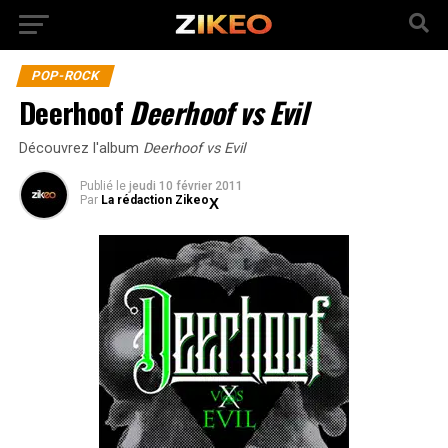
POP-ROCK
Deerhoof
Deerhoof vs Evil
Découvrez l'album
Deerhoof vs Evil
Publié
le
jeudi 10 février 2011
Par
La rédaction Zikeo