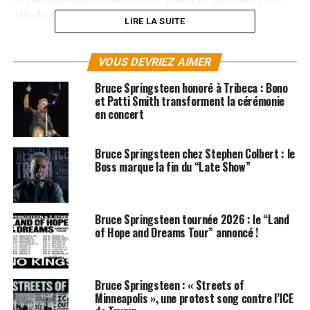
10h du matin.
LIRE LA SUITE
Comme une bonne nouvelle n’arrive jamais seule,
Springsteen et son Band se produiront également au
VOUS DEVRIEZ AIMER
Park & Suites Arena de Montpellier le 19 juin 2012. La
Bruce Springsteen honoré à Tribeca : Bono
dernière fois que les fans français ont eu la chance de
et Patti Smith transforment la cérémonie
voir le Boss en concert, c’était en juillet 2009, aux
en concert
Vieilles Charrues de Carhaix.
Bruce Springsteen chez Stephen Colbert : le
En ce qui concerne le nouvel album, le chanteur a
Boss marque la fin du “Late Show”
annoncé que celui-ci était presque prêt, mais qu’il
n’avait pas encore de titre et que sa date de sortie
n’était pas tout à fait fixée.
Bruce Springsteen tournée 2026 : le “Land
of Hope and Dreams Tour” annoncé !
SUJETS ASSOCIÉS:
BRUCE SPRINGSTEEN
CLARENCE CLEMONS
E STREET BAND
STEVEN VAN ZANDT
Bruce Springsteen : « Streets of
Minneapolis », une protest song contre l’ICE