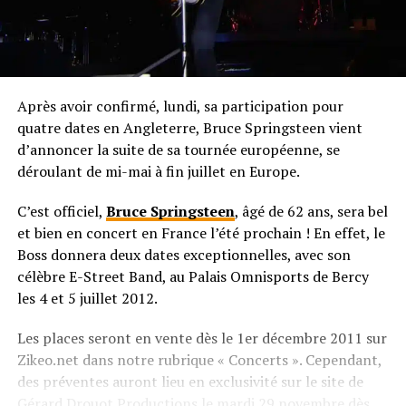
Après avoir confirmé, lundi, sa participation pour
quatre dates en Angleterre, Bruce Springsteen vient
d’annoncer la suite de sa tournée européenne, se
déroulant de mi-mai à fin juillet en Europe.
C’est officiel,
Bruce Springsteen
, âgé de 62 ans, sera bel
et bien en concert en France l’été prochain ! En effet, le
Boss donnera deux dates exceptionnelles, avec son
célèbre E-Street Band, au Palais Omnisports de Bercy
les 4 et 5 juillet 2012.
Les places seront en vente dès le 1er décembre 2011 sur
Zikeo.net dans notre rubrique « Concerts ». Cependant,
des préventes auront lieu en exclusivité sur le site de
Gérard Drouot Productions le mardi 29 novembre dès