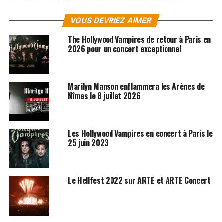
Division, Revolting Cocks, Bauhaus, Birthday Party). Tous
VOUS DEVRIEZ AIMER
ceux-ci sont vraiment construits autour du rythme. Ce
nouvel opus est très certainement l’album concept le
The Hollywood Vampires de retour à Paris en
plus important de la carrière de Marilyn Manson.
2026 pour un concert exceptionnel
«
Born Villain
» sortira sur le label Cooking Vinyl et sur
le propre label de Marilyn Manson, Hell, Etc… Marilyn
Marilyn Manson enflammera les Arènes de
Manson a eu un succès incroyable à travers le monde,
Nîmes le 8 juillet 2026
trois disques de platine et trois disques d’or aux États-
Unis, auxquels on peut ajouter trois albums dans le Top
10 et deux albums numéro 1 (« Mechanical Animals » et
Les Hollywood Vampires en concert à Paris le
« The Golden Age of Grotesque »).
25 juin 2023
Le Hellfest 2022 sur ARTE et ARTE Concert