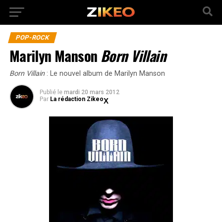
POP-ROCK
Marilyn Manson
Born Villain
Born Villain
: Le nouvel album de Marilyn Manson
Publié
le
mardi 20 mars 2012
Par
La rédaction Zikeo