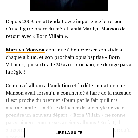
Depuis 2009, on attendait avec impatience le retour
d’une figure phare du métal. Voilà Marilyn Manson de
retour avec « Born Villain ».
Marilyn Manson
continue à bouleverser son style à
chaque album, et son prochain opus baptisé « Born
Villain », qui sortira le 30 avril prochain, ne déroge pas à
la règle !
Ce nouvel album a l’ambition et la détermination que
Manson avait lorsqu’il a commencé à faire de la musique.
Il est proche du premier album par le fait qu’il n’a
aucune limite. Il a dû se détacher de son style de vie et
prendre un nouveau départ. « Born Villain » ne sonne
pas vraiment comme ses anciens albums ! En fait, il
s’inspire de sons similaires à ceux qu’il écoutait lorsqu’il
LIRE LA SUITE
a commencé à faire des albums (Killing Joke, Joy