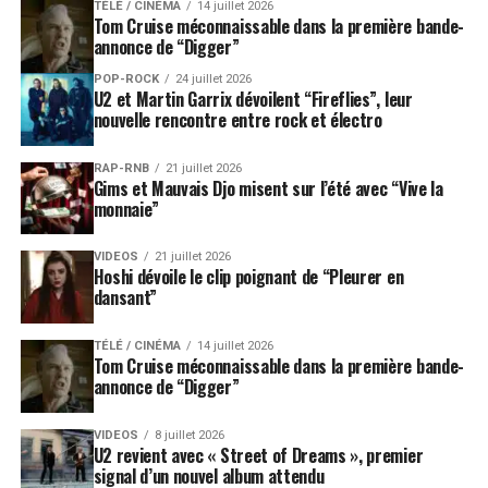
TÉLÉ / CINÉMA
14 juillet 2026
Tom Cruise méconnaissable dans la première bande-
annonce de “Digger”
POP-ROCK
24 juillet 2026
U2 et Martin Garrix dévoilent “Fireflies”, leur
nouvelle rencontre entre rock et électro
RAP-RNB
21 juillet 2026
Gims et Mauvais Djo misent sur l’été avec “Vive la
monnaie”
VIDEOS
21 juillet 2026
Hoshi dévoile le clip poignant de “Pleurer en
dansant”
TÉLÉ / CINÉMA
14 juillet 2026
Tom Cruise méconnaissable dans la première bande-
annonce de “Digger”
VIDEOS
8 juillet 2026
U2 revient avec « Street of Dreams », premier
signal d’un nouvel album attendu