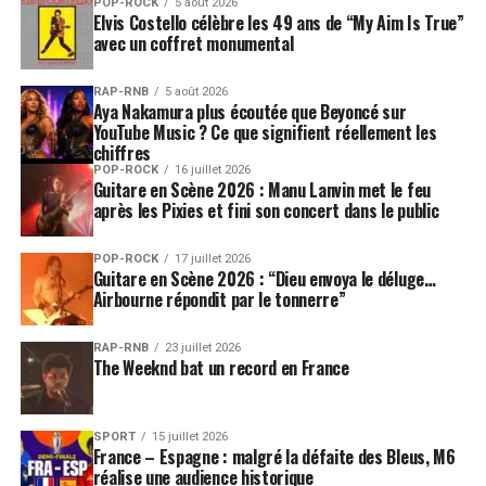
POP-ROCK
5 août 2026
Elvis Costello célèbre les 49 ans de “My Aim Is True”
avec un coffret monumental
RAP-RNB
5 août 2026
Aya Nakamura plus écoutée que Beyoncé sur
YouTube Music ? Ce que signifient réellement les
chiffres
POP-ROCK
16 juillet 2026
Guitare en Scène 2026 : Manu Lanvin met le feu
après les Pixies et fini son concert dans le public
POP-ROCK
17 juillet 2026
Guitare en Scène 2026 : “Dieu envoya le déluge…
Airbourne répondit par le tonnerre”
RAP-RNB
23 juillet 2026
The Weeknd bat un record en France
SPORT
15 juillet 2026
France – Espagne : malgré la défaite des Bleus, M6
réalise une audience historique