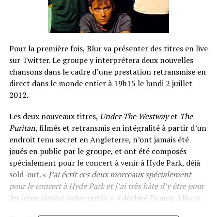
Pour la première fois, Blur va présenter des titres en live
sur Twitter. Le groupe y interprétera deux nouvelles
chansons dans le cadre d’une prestation retransmise en
direct dans le monde entier à 19h15 le lundi 2 juillet
2012.
Les deux nouveaux titres,
Under The Westway
et
The
Puritan
, filmés et retransmis en intégralité à partir d’un
endroit tenu secret en Angleterre, n’ont jamais été
joués en public par le groupe, et ont été composés
spécialement pour le concert à venir à Hyde Park, déjà
sold-out. «
J’ai écrit ces deux morceaux spécialement
pour le concert à Hyde Park et j’ai très hâte d’y être pour
les jouer devant notre public
» a déclaré Damon Albarn.