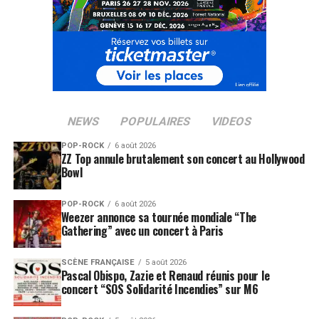
NEWS
POPULAIRES
VIDEOS
POP-ROCK
6 août 2026
ZZ Top annule brutalement son concert au Hollywood
Bowl
SUJETS ASSOCIÉS:
BLUR
DAMON ALBARN
POP-ROCK
6 août 2026
Weezer annonce sa tournée mondiale “The
LIAM GALLAGHER
NOEL GALLAGHER
OASIS
Gathering” avec un concert à Paris
SCÈNE FRANÇAISE
5 août 2026
Pascal Obispo, Zazie et Renaud réunis pour le
concert “SOS Solidarité Incendies” sur M6