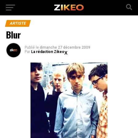
ARTISTE
Blur
Publié
le
dimanche 27 décembre 2009
Par
La rédaction Zikeo