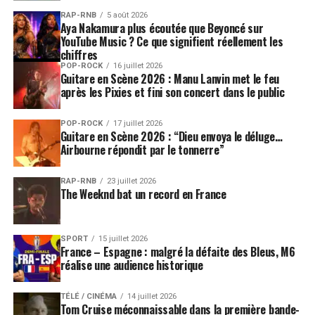
RAP-RNB
5 août 2026
Aya Nakamura plus écoutée que Beyoncé sur
YouTube Music ? Ce que signifient réellement les
chiffres
POP-ROCK
16 juillet 2026
Guitare en Scène 2026 : Manu Lanvin met le feu
après les Pixies et fini son concert dans le public
POP-ROCK
17 juillet 2026
Guitare en Scène 2026 : “Dieu envoya le déluge…
Airbourne répondit par le tonnerre”
RAP-RNB
23 juillet 2026
The Weeknd bat un record en France
SPORT
15 juillet 2026
France – Espagne : malgré la défaite des Bleus, M6
réalise une audience historique
TÉLÉ / CINÉMA
14 juillet 2026
Tom Cruise méconnaissable dans la première bande-