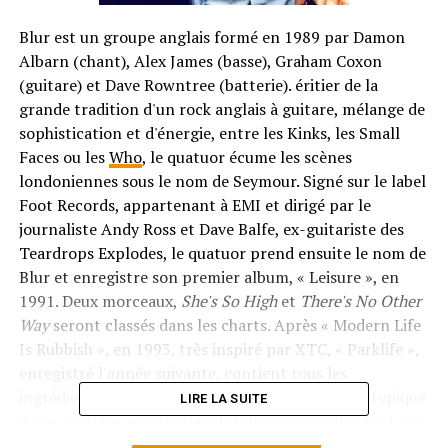
Blur est un groupe anglais formé en 1989 par Damon
Albarn (chant), Alex James (basse), Graham Coxon
(guitare) et Dave Rowntree (batterie). éritier de la
grande tradition d'un rock anglais à guitare, mélange de
sophistication et d'énergie, entre les Kinks, les Small
Faces ou les
Who
, le quatuor écume les scènes
londoniennes sous le nom de Seymour. Signé sur le label
Foot Records, appartenant à EMI et dirigé par le
journaliste Andy Ross et Dave Balfe, ex-guitariste des
Teardrops Explodes, le quatuor prend ensuite le nom de
Blur et enregistre son premier album, « Leisure », en
1991. Deux morceaux,
She's So High
et
There's No Other
Way
seront classés dans les charts. Après « Modern Life
Is Rubbish », en 1993, très inspiré par XTC, « Parklife »,
enregistré l'année suivante, contient tous les
ingrédients du succès de Blur : pop excentrique, typique
LIRE LA SUITE
d'une certaine middle class intellectualisée dont est issu
le chanteur Damon Albarn, production soignée et