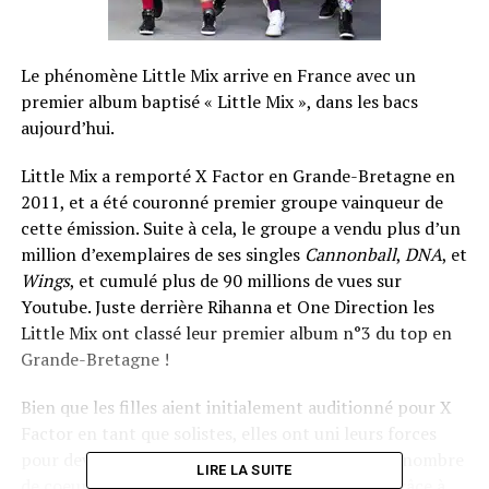
Le phénomène Little Mix arrive en France avec un
premier album baptisé « Little Mix », dans les bacs
aujourd’hui.
Little Mix a remporté X Factor en Grande-Bretagne en
2011, et a été couronné premier groupe vainqueur de
cette émission. Suite à cela, le groupe a vendu plus d’un
million d’exemplaires de ses singles
Cannonball
,
DNA
, et
Wings
, et cumulé plus de 90 millions de vues sur
Youtube. Juste derrière Rihanna et One Direction les
Little Mix ont classé leur premier album n°3 du top en
Grande-Bretagne !
Bien que les filles aient initialement auditionné pour X
Factor en tant que solistes, elles ont uni leurs forces
pour devenir Little Mix, et ont déjà conquis bon nombre
LIRE LA SUITE
de coeurs (déjà plus de 50 000 fans en France) grâce à