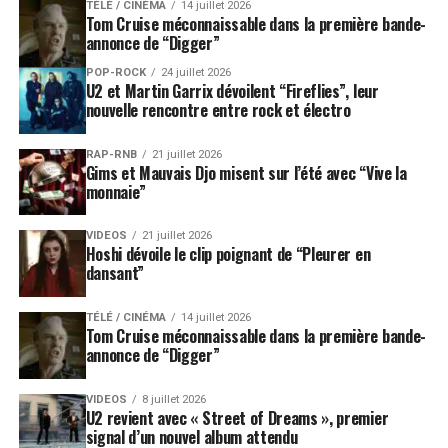
TÉLÉ / CINÉMA
14 juillet 2026
Tom Cruise méconnaissable dans la première bande-
annonce de “Digger”
POP-ROCK
24 juillet 2026
U2 et Martin Garrix dévoilent “Fireflies”, leur
nouvelle rencontre entre rock et électro
RAP-RNB
21 juillet 2026
Gims et Mauvais Djo misent sur l’été avec “Vive la
monnaie”
VIDEOS
21 juillet 2026
Hoshi dévoile le clip poignant de “Pleurer en
dansant”
TÉLÉ / CINÉMA
14 juillet 2026
Tom Cruise méconnaissable dans la première bande-
annonce de “Digger”
VIDEOS
8 juillet 2026
U2 revient avec « Street of Dreams », premier
signal d’un nouvel album attendu