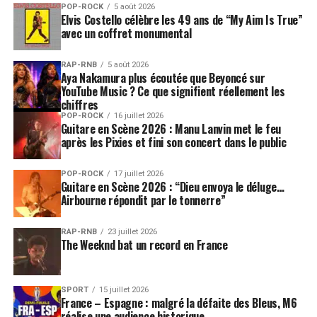
POP-ROCK
5 août 2026
Elvis Costello célèbre les 49 ans de “My Aim Is True”
avec un coffret monumental
RAP-RNB
5 août 2026
Aya Nakamura plus écoutée que Beyoncé sur
YouTube Music ? Ce que signifient réellement les
chiffres
POP-ROCK
16 juillet 2026
Guitare en Scène 2026 : Manu Lanvin met le feu
après les Pixies et fini son concert dans le public
POP-ROCK
17 juillet 2026
Guitare en Scène 2026 : “Dieu envoya le déluge…
Airbourne répondit par le tonnerre”
RAP-RNB
23 juillet 2026
The Weeknd bat un record en France
SPORT
15 juillet 2026
France – Espagne : malgré la défaite des Bleus, M6
réalise une audience historique