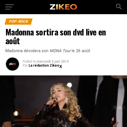
POP-ROCK
Madonna sortira son dvd live en
août
Madonna dévoilera son
MDNA Tour
le 26 août
Publié
le
mercredi 5 juin 2013
Par
La rédaction Zikeo