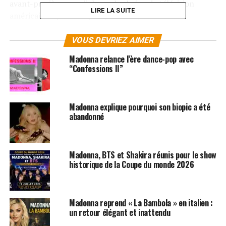
avant-prmière mondiale sur la chaine de télévision
LIRE LA SUITE
américaine Epix le 22 juin prochain, avant sa
commercialisation fin août.
VOUS DEVRIEZ AIMER
Rappelons que Madonna a remporté le 19 mai dernier
Madonna relance l’ère dance-pop avec
plusieurs trophées au Billboard Music Awards, dont celui
“Confessions II”
de la meilleure tournée pour le
MDNA Tour
.
LES ALBUMS DE MADONNA SONT DISPONIBLES ICI
Madonna explique pourquoi son biopic a été
abandonné
SUJETS ASSOCIÉS:
MADONNA
Madonna, BTS et Shakira réunis pour le show
historique de la Coupe du monde 2026
Madonna reprend « La Bambola » en italien :
un retour élégant et inattendu