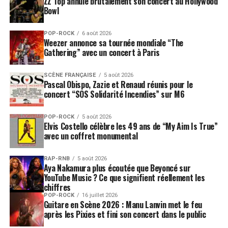
ZZ Top annule brutalement son concert au Hollywood
Bowl
POP-ROCK
6 août 2026
Weezer annonce sa tournée mondiale “The
Gathering” avec un concert à Paris
SCÈNE FRANÇAISE
5 août 2026
Pascal Obispo, Zazie et Renaud réunis pour le
concert “SOS Solidarité Incendies” sur M6
POP-ROCK
5 août 2026
Elvis Costello célèbre les 49 ans de “My Aim Is True”
avec un coffret monumental
RAP-RNB
5 août 2026
Aya Nakamura plus écoutée que Beyoncé sur
YouTube Music ? Ce que signifient réellement les
chiffres
POP-ROCK
16 juillet 2026
Guitare en Scène 2026 : Manu Lanvin met le feu
après les Pixies et fini son concert dans le public