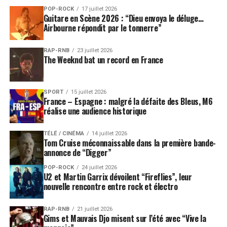
POP-ROCK
17 juillet 2026
Guitare en Scène 2026 : “Dieu envoya le déluge…
Airbourne répondit par le tonnerre”
RAP-RNB
23 juillet 2026
The Weeknd bat un record en France
SPORT
15 juillet 2026
France – Espagne : malgré la défaite des Bleus, M6
réalise une audience historique
TÉLÉ / CINÉMA
14 juillet 2026
Tom Cruise méconnaissable dans la première bande-
annonce de “Digger”
POP-ROCK
24 juillet 2026
U2 et Martin Garrix dévoilent “Fireflies”, leur
nouvelle rencontre entre rock et électro
RAP-RNB
21 juillet 2026
Gims et Mauvais Djo misent sur l’été avec “Vive la