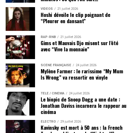
VIDEOS
21 juillet 2026
Hoshi dévoile le clip poignant de
“Pleurer en dansant”
RAP-RNB
21 juillet 2026
Gims et Mauvais Djo misent sur l’été
avec “Vive la monnaie”
SCÈNE FRANÇAISE
24 juillet 2026
Mylène Farmer : le rarissime “My Mum
Is Wrong” va ressortir en vinyle
TÉLÉ / CINÉMA
24 juillet 2026
Le biopic de Snoop Dogg a une date :
Jonathan Daviss incarnera le rappeur au
cinéma
ÉLECTRO
29 juillet 2026
Kavinsky est mort à 50 ans : la French