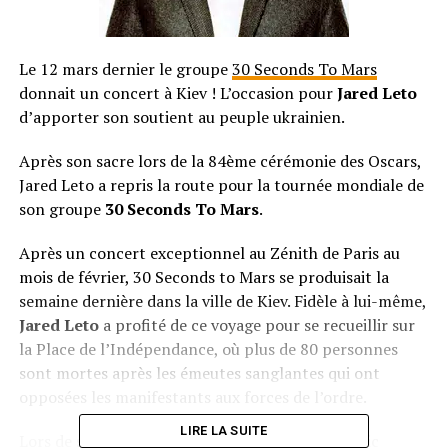
Le 12 mars dernier le groupe
30 Seconds To Mars
donnait un concert à Kiev ! L’occasion pour
Jared Leto
d’apporter son soutient au peuple ukrainien.
Après son sacre lors de la 84ème cérémonie des Oscars,
Jared Leto a repris la route pour la tournée mondiale de
son groupe
30 Seconds To Mars
.
Après un concert exceptionnel au Zénith de Paris au
mois de février, 30 Seconds to Mars se produisait la
semaine dernière dans la ville de Kiev. Fidèle à lui-même,
Jared Leto
a profité de ce voyage pour se recueillir sur
la Place de l’Indépendance, où plus de 80 personnes
sont mortes après les émeutes sanglantes qui ont
opposées les manifestants aux forces de l’ordre.
LIRE LA SUITE
Lors de son concert, le chanteur a lancé au public